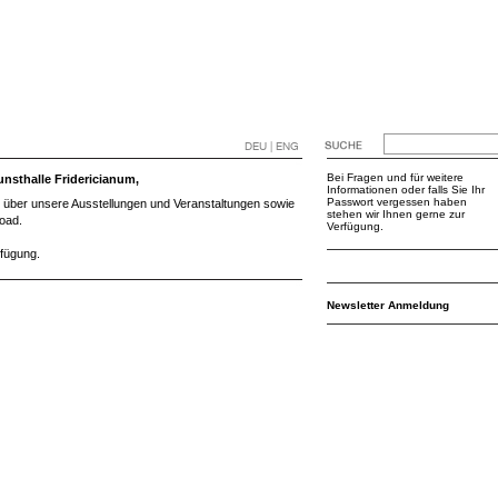
DEU | ENG
Bei Fragen und für weitere
nsthalle Fridericianum,
Informationen oder falls Sie Ihr
Passwort vergessen haben
te über unsere Ausstellungen und Veranstaltungen sowie
stehen wir Ihnen gerne zur
load.
Verfügung.
rfügung.
Newsletter Anmeldung