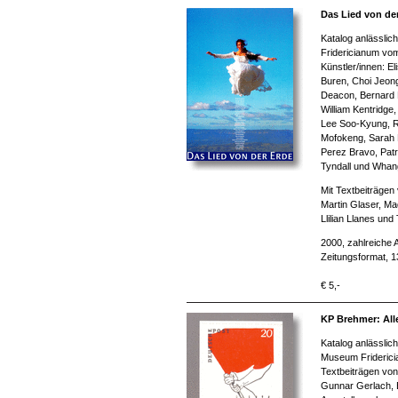
Das Lied von de
Katalog anlässlic
Fridericianum vom 
Künstler/innen: El
Buren, Choi Jeon
Deacon, Bernard 
William Kentridg
Lee Soo-Kyung, R
Mofokeng, Sarah 
Perez Bravo, Patri
Tyndall und Whang
Mit Textbeiträgen
Martin Glaser, Mad
Llilian Llanes und
2000, zahlreiche 
Zeitungsformat, 
€ 5,-
KP Brehmer: All
Katalog anlässlic
Museum Friderici
Textbeiträgen von
Gunnar Gerlach, B