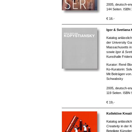
2005, deutsch-eng
144 Seiten. ISBN
€ 16.-
Igor & Svetlana
Katalog anlässlic
der University Gal
Massachusetts in
sowie
Igor & Sve
Kunsthalle Fride
Kurator: René Bl
Ko-Kuratorin: So
Mit Beiträgen vo
Schwabsky
2005, deutsch-eng
119 Seiten. ISBN
€ 19,-
Kollektive Kreati
Katalog anlässlic
Creativity
in der K
Beteiligte Künstl