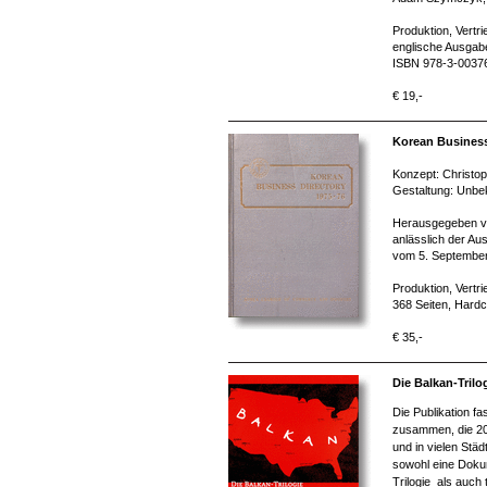
Produktion, Vertr
englische Ausgabe
ISBN 978-3-0037
€ 19,-
Korean Business
Konzept: Christo
Gestaltung: Unbe
Herausgegeben vo
anlässlich der Au
vom 5. September
Produktion, Vertr
368 Seiten, Hard
€ 35,-
Die Balkan-Trilo
Die Publikation f
zusammen, die 200
und in vielen Stä
sowohl eine Dokum
Trilogie als auch