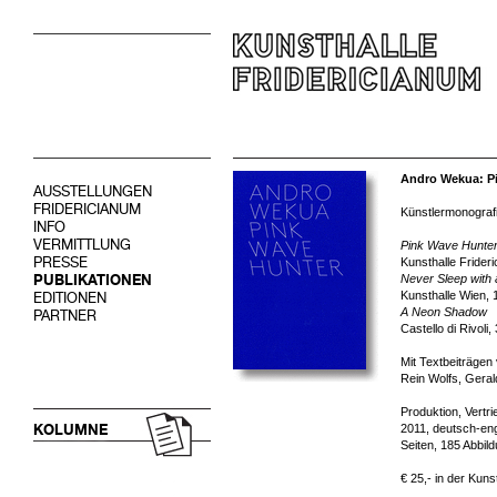
Andro Wekua: P
AUSSTELLUNGEN
FRIDERICIANUM
Künstlermonografi
INFO
VERMITTLUNG
Pink Wave Hunte
PRESSE
Kunsthalle Frideri
PUBLIKATIONEN
Never Sleep with 
Kunsthalle Wien, 
EDITIONEN
A Neon Shadow
PARTNER
Castello di Rivoli
Mit Textbeiträgen
Rein Wolfs, Geral
Produktion, Vertr
KOLUMNE
2011, deutsch-eng
Seiten, 185 Abbil
€ 25,- in der Kuns