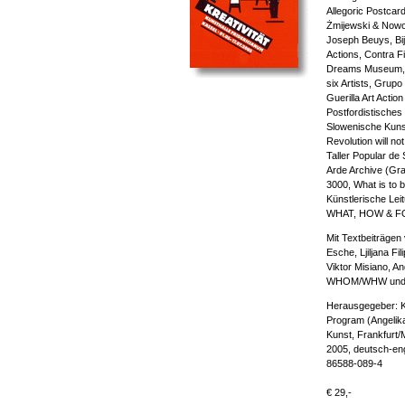
Allegoric Postcard
Żmijewski & Nowo
Joseph Beuys, Bi
Actions, Contra F
Dreams Museum, G
six Artists, Grupo
Guerilla Art Actio
Postfordistisches
Slowenische Kuns
Revolution will not
Taller Popular de
Arde Archive (Gra
3000, What is to 
Künstlerische Leit
WHAT, HOW & 
Mit Textbeiträgen
Esche, Ljiljana Fi
Viktor Misiano, A
WHOM/WHW und S
Herausgegeber: K
Program (Angelika 
Kunst, Frankfurt/
2005, deutsch-eng
86588-089-4
€ 29,-