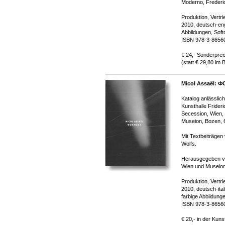
Moderno, Frederi
Produktion, Vertr
2010, deutsch-eng
Abbildungen, Soft
ISBN 978-3-8656
€ 24,- Sonderprei
(statt € 29,80 im
Micol Assaël:
Katalog anlässlich
Kunsthalle Frideri
Secession, Wien,
Museion, Bozen, 6
Mit Textbeiträgen
Wolfs.
Herausgegeben vo
Wien und Museion
Produktion, Vertr
2010, deutsch-ita
farbige Abbildung
ISBN 978-3-8656
€ 20,- in der Kuns