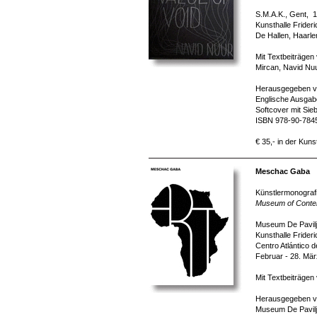
S.M.A.K., Gent, 1
Kunsthalle Frider
De Hallen, Haarle
Mit Textbeiträge
Mircan, Navid Nuu
Herausgegeben v
Englische Ausgabe
Softcover mit Sie
ISBN 978-90-784
€ 35,- in der Kuns
Meschac Gaba
Künstlermonografi
Museum of Contem
Museum De Paviljo
Kunsthalle Frider
Centro Atlántico 
Februar - 28. Mä
Mit Textbeiträgen
Herausgegeben von
Museum De Paviljo