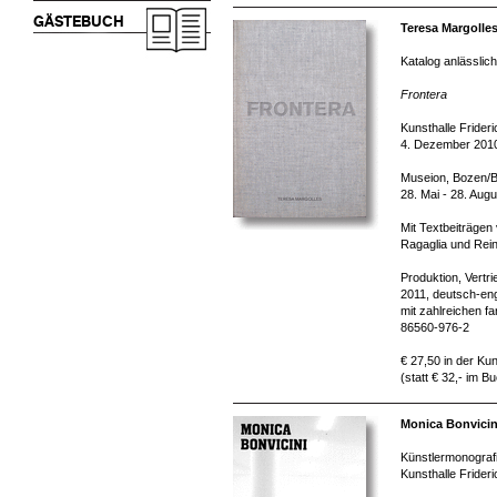
GÄSTEBUCH
Teresa Margolles
Katalog anlässlich
Frontera
Kunsthalle Frider
4. Dezember 2010
Museion, Bozen/
28. Mai - 28. Aug
Mit Textbeiträgen
Ragaglia und Rein
Produktion, Vertr
2011, deutsch-eng
mit zahlreichen f
86560-976-2
€ 27,50 in der Kun
(statt € 32,- im B
Monica Bonvici
Künstlermonografi
Kunsthalle Frider