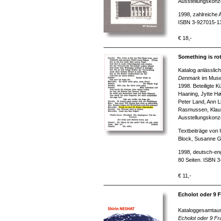
Ausstellungskonz
1998, zahlreiche 
ISBN 3-927015-1
€ 18,-
Something is rot
Katalog anlässlic
Denmark
im Museu
1998. Beteiligte 
Haaning, Jytte Hø
Peter Land, Ann L
Rasmussen, Klaus
Ausstellungskonz
Textbeiträge von
Block, Susanne 
1998, deutsch-eng
80 Seiten. ISBN 
€ 11,-
Echolot oder 9 F
Kataloggesamtaus
Echolot oder
9 Fra