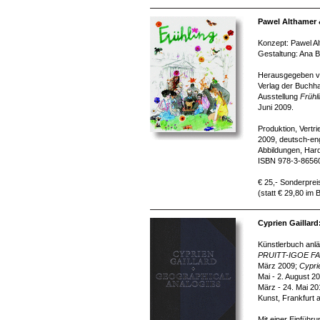
Pawel Althamer 
Konzept: Pawel Al
Gestaltung: Ana B
Herausgegeben von
Verlag der Buchha
Ausstellung
Frühl
Juni 2009.
Produktion, Vertr
2009, deutsch-eng
Abbildungen, Har
ISBN 978-3-8656
€ 25,- Sonderprei
(statt € 29,80 im
Cyprien Gaillar
Künstlerbuch anlä
PRUITT-IGOE F
März 2009;
Cypri
Mai - 2. August 2
März - 24. Mai 2
Kunst, Frankfurt 
Mit einer Einführ