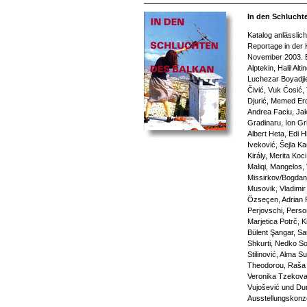
In den Schlucht
Katalog anlässlic
Reportage in der 
November 2003. Be
Alptekin, Halil Alt
Luchezar Boyadjie
Čivić, Vuk Ćosić,
Djurić, Memed Er
Andrea Faciu, Jak
Gradinaru, Ion Gri
Albert Heta, Edi Hi
Iveković, Šejla K
Király, Merita Koc
Maliqi, Mangelos,
Missirkov/Bogdan
Musovik, Vladimi
Özseçen, Adrian P
Perjovschi, Perso
Marjetica Potrč, K
Bülent Şangar, Sar
Shkurti, Nedko So
Stilinović, Alma S
Theodorou, Raša T
Veronika Tzekova, 
Vujošević und Du
Ausstellungskonz