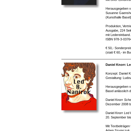
Herausgegeben v
Susanne Gaenshe
(Kunsthalle Basel
Produktion, Vertr
Ausgabe, 224 Seit
mit Ledereinband.
ISBN 978-3-0376
€ 50,- Sonderprei
(statt € 60,- im B
Daniel Knorr: Le
Konzept: Daniel K
Gestaltung: Ludov
Herausgegeben vo
Basel anlässlich 
Daniel Knorr
Sche
Dezember 2008 bi
Daniel Knorr
Led 
20. September bi
Mit Textbeiträgen
Adam Szymczyk, Fe