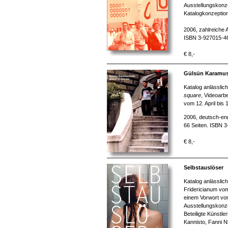
Ausstellungskonze
Katalogkonzeption
2006, zahlreiche 
ISBN 3-927015-4
€ 8,-
Gülsün Karamust
Katalog anlässlic
square
, Videoarb
vom 12. April bis
2006, deutsch-eng
66 Seiten. ISBN 
€ 8,-
Selbstauslöser
Katalog anlässlic
Fridericianum vo
einem Vorwort vo
Ausstellungskonze
Beteiligte Künstle
Kannisto, Fanni N