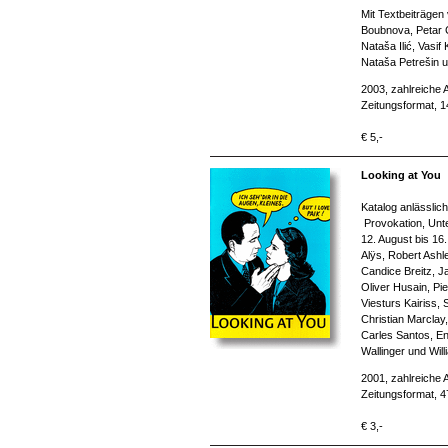
Mit Textbeiträgen
Boubnova, Petar Ć
Nataša Ilić, Vasi
Nataša Petrešin u
2003, zahlreiche 
Zeitungsformat, 
€ 5,-
Looking at You
Katalog anlässlic
Provokation, Unte
12. August bis 16.
Alÿs, Robert Ashl
Candice Breitz, J
Oliver Husain, Pi
Viesturs Kairiss,
Christian Marclay,
Carles Santos, En
Wallinger und Wil
2001, zahlreiche 
Zeitungsformat, 4
€ 3,-