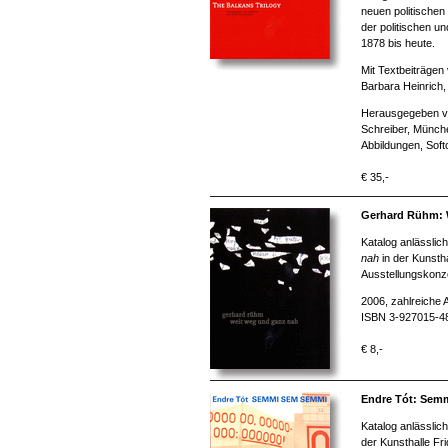
neuen politische
der politischen u
1878 bis heute.
Mit Textbeiträgen
Barbara Heinrich,
Herausgegeben vo
Schreiber, Münch
Abbildungen, Soft
€ 35,-
Gerhard Rühm: 
Katalog anlässlic
nah
in der Kunsth
Ausstellungskonze
2006, zahlreiche 
ISBN 3-927015-4
€ 8,-
Endre Tót: Sem
Katalog anlässlic
der Kunsthalle Fr