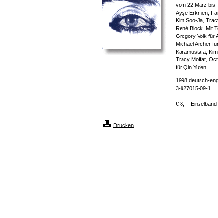
vom 22.März bis 7
Ayşe Erkmen, Far
Kim Soo-Ja, Tracy
René Block. Mit T
Gregory Volk für
Michael Archer fü
Karamustafa, Kim 
Tracy Moffat, Oct
für Qin Yufen.
1998,deutsch-engl
3-927015-09-1
€ 8,- Einzelband
Drucken