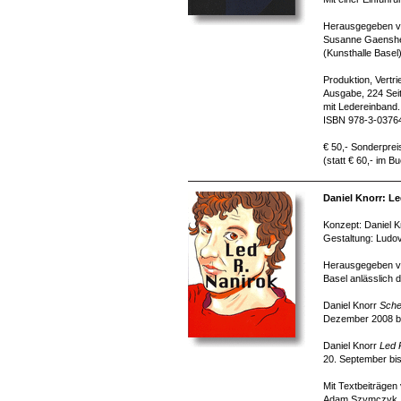
Herausgegeben v
Susanne Gaenshe
(Kunsthalle Basel
Produktion, Vertr
Ausgabe, 224 Seit
mit Ledereinband.
ISBN 978-3-0376
€ 50,- Sonderprei
(statt € 60,- im B
Daniel Knorr: Le
Konzept: Daniel K
Gestaltung: Ludov
Herausgegeben vo
Basel anlässlich 
Daniel Knorr
Sche
Dezember 2008 bi
Daniel Knorr
Led 
20. September bi
Mit Textbeiträgen
Adam Szymczyk, Fe