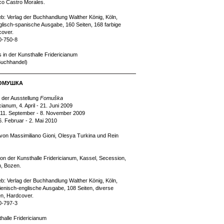
co Castro Morales.
ieb: Verlag der Buchhandlung Walther König, Köln,
lisch-spanische Ausgabe, 160 Seiten, 168 farbige
cover.
0-750-8
s in der Kunsthalle Fridericianum
 Buchhandel)
 ФОМУШКА
 der Ausstellung
Fomuška
cianum, 4. April - 21. Juni 2009
 11. September - 8. November 2009
. Februar - 2. Mai 2010
 von Massimiliano Gioni, Olesya Turkina und Rein
n der Kunsthalle Fridericianum, Kassel, Secession,
, Bozen.
ieb: Verlag der Buchhandlung Walther König, Köln,
lienisch-englische Ausgabe, 108 Seiten, diverse
en, Hardcover.
0-797-3
thalle Fridericianum