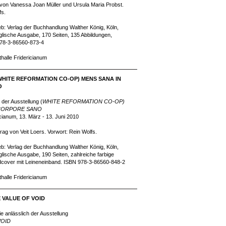
 von Vanessa Joan Müller und Ursula Maria Probst.
fs.
ieb: Verlag der Buchhandlung Walther König, Köln,
lische Ausgabe, 170 Seiten, 135 Abbildungen,
978-3-86560-873-4
thalle Fridericianum
(WHITE REFORMATION CO-OP) MENS SANA IN
O
 der Ausstellung (
WHITE REFORMATION CO-OP)
 CORPORE SANO
icianum, 13. März - 13. Juni 2010
rag von Veit Loers. Vorwort: Rein Wolfs.
ieb: Verlag der Buchhandlung Walther König, Köln,
lische Ausgabe, 190 Seiten, zahlreiche farbige
dcover mit Leineneinband. ISBN 978-3-86560-848-2
thalle Fridericianum
E VALUE OF VOID
e anlässlich der Ausstellung
VOID