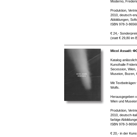
Moderno, Frederi
Produktion, Vertr
2010, deutsch-eng
Abbildungen, Soft
ISBN 978-3-8656
€ 24,- Sonderprei
(statt € 29,80 im
Micol Assaël:
Katalog anlässlich
Kunsthalle Frideri
Secession, Wien,
Museion, Bozen, 6
Mit Textbeiträgen
Wolfs.
Herausgegeben vo
Wien und Museion
Produktion, Vertr
2010, deutsch-ita
farbige Abbildung
ISBN 978-3-8656
€ 20,- in der Kuns