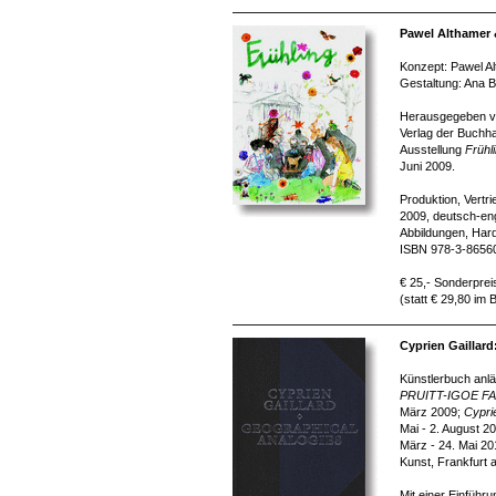
Pawel Althamer 
Konzept: Pawel Al
Gestaltung: Ana B
Herausgegeben von
Verlag der Buchha
Ausstellung
Frühl
Juni 2009.
Produktion, Vertr
2009, deutsch-eng
Abbildungen, Har
ISBN 978-3-8656
€ 25,- Sonderprei
(statt € 29,80 im
Cyprien Gaillar
Künstlerbuch anlä
PRUITT-IGOE F
März 2009;
Cypri
Mai - 2. August 2
März - 24. Mai 2
Kunst, Frankfurt 
Mit einer Einführ