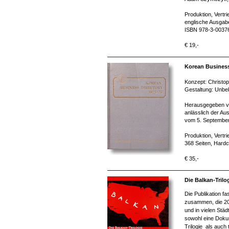
Produktion, Vertr
englische Ausgabe
ISBN 978-3-0037
€ 19,-
Korean Business
Konzept: Christo
Gestaltung: Unbe
Herausgegeben vo
anlässlich der Au
vom 5. September
Produktion, Vertr
368 Seiten, Hard
€ 35,-
Die Balkan-Trilo
Die Publikation f
zusammen, die 200
und in vielen Stä
sowohl eine Dokum
Trilogie als auch