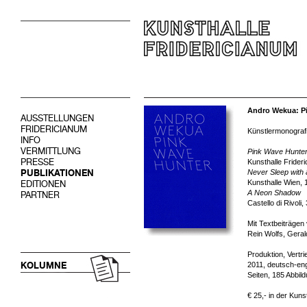
Andro Wekua: P
AUSSTELLUNGEN
FRIDERICIANUM
Künstlermonografi
INFO
VERMITTLUNG
Pink Wave Hunte
PRESSE
Kunsthalle Frideri
PUBLIKATIONEN
Never Sleep with 
Kunsthalle Wien, 
EDITIONEN
A Neon Shadow
PARTNER
Castello di Rivoli
Mit Textbeiträgen
Rein Wolfs, Geral
Produktion, Vertr
KOLUMNE
2011, deutsch-eng
Seiten, 185 Abbil
€ 25,- in der Kuns