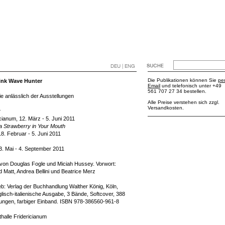
DEU | ENG
Die Publikationen können Sie
pe
ink Wave Hunter
Email
und telefonisch unter +49
561 707 27 34 bestellen.
e anlässlich der Ausstellungen
Alle Preise verstehen sich zzgl.
Versandkosten.
r
cianum, 12. März - 5. Juni 2011
a Strawberry in Your Mouth
18. Februar - 5. Juni 2011
, 3. Mai - 4. September 2011
 von Douglas Fogle und Miciah Hussey. Vorwort:
d Matt, Andrea Bellini und Beatrice Merz
ieb: Verlag der Buchhandlung Walther König, Köln,
lisch-italienische Ausgabe, 3 Bände, Softcover, 388
dungen, farbiger Einband. ISBN 978-386560-961-8
thalle Fridericianum