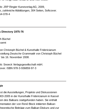
ieb: JRP Ringier Kunstverlag AG, 2009,
, zahlreiche Abbildungen, 304 Seiten, Softcover.
64-078-4
 Directory 1975-76
ph Büchel
kannt
n Christoph Büchel & Kunsthalle Fridericianum
sstellung
Deutsche Grammatik
von Christoph Büchel
 bis 16. November 2008.
ieb: Snoeck Verlagsgesellschaft mbH.
cover. ISBN 978-3-936859-97-3
gie
asst die Ausstellungen, Projekte und Diskussionen
3-2005 in der Kunsthalle Fridericianum in Kassel
dten des Balkans stattgefunden haben. Sie enthält
entation der von René Block initiierten Balkan-
 theoretische Beiträge zum Balkan-Diskurs und zur