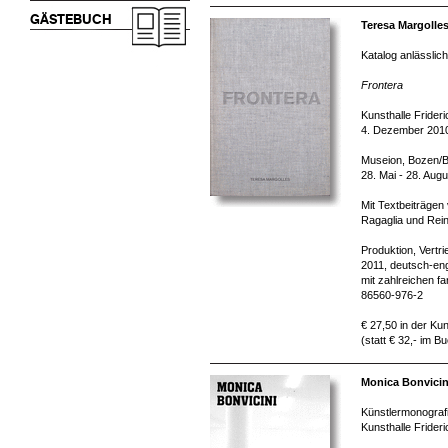
GÄSTEBUCH
Teresa Margolles
Katalog anlässlich
Frontera
Kunsthalle Frider
4. Dezember 2010
Museion, Bozen/
28. Mai - 28. Aug
Mit Textbeiträgen
Ragaglia und Rein
Produktion, Vertr
2011, deutsch-eng
mit zahlreichen f
86560-976-2
€ 27,50 in der Kun
(statt € 32,- im B
Monica Bonvici
Künstlermonografi
Kunsthalle Frider