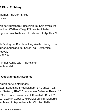
& Kids: Frühling
thamer, Thorsten Smidt
riceno
 der Kunsthalle Fridericianum, Rein Wolfs, im
ndlung Walther König, Köln anlässlich der
ing
von Pawel Althamer & Kids vom 4. April bis 21.
ieb: Verlag der Buchhandlung Walther König, Köln,
lische Ausgabe, 96 Seiten, ca. 160 farbige
dcover.
0-725-6
s in der Kunsthalle Fridericianum
 Buchhandel)
d: Geographical Analogies
sslich der Ausstellungen
ALLS
, Kunsthalle Fridericianum, 17. Januar - 15.
en Gaillard,
FRAC Champagne- Ardenne, Reims, 15.
009
;
Obstacles to Renewal
, Kunsthalle Basel, 28.
010;
Cyprien Gaillard
, MMK Museum für Moderne
am Main, 3. September - 24. Oktober 2010
ung von Rein Wolfs.