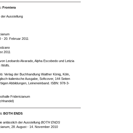
: Frontera
 der Ausstellung
icianum
 - 20. Februar 2011
Bolzano
ust 2011
 von Leobardo Alvarado, Alpha Escobedo und Letizia
 Wolfs.
ieb: Verlag der Buchhandlung Walther König, Köln,
lisch-italienische Ausgabe, Softcover, 144 Seiten
arbigen Abbildungen, Leineneinband. ISBN: 978-3-
sthalle Fridericianum
uchhandel)
ni: BOTH ENDS
e anlässlich der Ausstellung
BOTH ENDS
icianum, 28. August - 14. November 2010