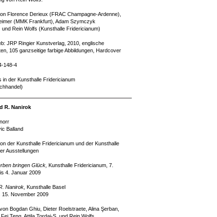
on Florence Derieux (FRAC Champagne-Ardenne),
imer (MMK Frankfurt), Adam Szymczyk
) und Rein Wolfs (Kunsthalle Fridericianum)
ieb: JRP Ringier Kunstverlag, 2010, englische
en, 105 ganzseitige farbige Abbildungen, Hardcover
4-148-4
s in der Kunsthalle Fridericianum
uchhandel)
d R. Nanirok
norr
ic Balland
n der Kunsthalle Fridericianum und der Kunsthalle
der Ausstellungen
rben bringen Glück,
Kunsthalle Fridericianum, 7.
s 4. Januar 2009
R. Nanirok,
Kunsthalle Basel
s 15. November 2009
 von Bogdan Ghiu, Dieter Roelstraete, Alina Şerban,
i Teng, Attila Tordai-S. und Rein Wolfs.