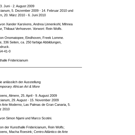
3. Juni - 2. August 2009
icianum, 5. Dezember 2009 - 14. Februar 2010 und
m, 20. März 2010 - 6. Juni 2010
n von Xander Karskens, Andrea Linnenkohl, Mihnea
r, Thibaut Verhoeven. Vorwort: Rein Wolfs.
on Onomatopee, Eindhoven, Freek Lomme.
, 336 Seiten, ca. 250 farbige Abbildungen,
bdruck.
54-41-0
thalle Fridericianum
e anlässlich der Ausstellung
porary African Art & More
ens, Almere, 25. April - 9. August 2009
icianum, 29. August - 15. November 2009
de Arte Moderno, Las Palmas de Gran Canaria, 5.
rz 2010
 von Simon Njami und Marco Scotini.
 der Kunsthalle Fridericianum, Rein Wolfs;
ens, Macha Roesink; Centro Atlántico de Arte