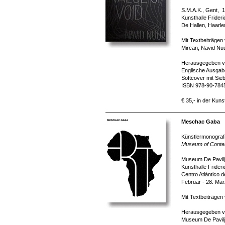
S.M.A.K., Gent, 1
Kunsthalle Frider
De Hallen, Haarle
Mit Textbeiträge
Mircan, Navid Nuu
Herausgegeben v
Englische Ausgabe
Softcover mit Sie
ISBN 978-90-784
€ 35,- in der Kuns
Meschac Gaba
Künstlermonografi
Museum of Contem
Museum De Paviljo
Kunsthalle Frider
Centro Atlántico 
Februar - 28. Mä
Mit Textbeiträgen
Herausgegeben von
Museum De Paviljo