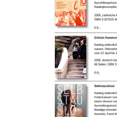
Ausstellungskonze
Katalogkonzeption
2006, zahlreiche 
ISBN 3-927015-4
€ 8,-
Gülsün Karamust
Katalog anlässlic
square
, Videoarb
vom 12. April bis
2006, deutsch-eng
66 Seiten. ISBN 
€ 8,-
Selbstauslöser
Katalog anlässlic
Fridericianum vo
einem Vorwort vo
Ausstellungskonze
Beteiligte Künstle
Kannisto, Fanni N