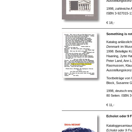
Ausstellungskonz
1998, zahlreiche 
ISBN 3-927015-1
€ 18,-
Something is rot
Katalog anlässlic
Denmark
im Museu
1998. Beteiligte 
Haaning, Jytte Hø
Peter Land, Ann L
Rasmussen, Klaus
Ausstellungskonz
Textbeiträge von
Block, Susanne 
1998, deutsch-eng
80 Seiten. ISBN 
€ 11,-
Echolot oder 9 F
Kataloggesamtaus
Echolot oder
9 Fra