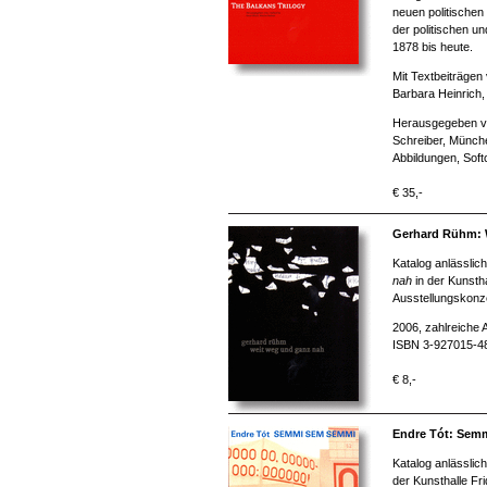
neuen politische
der politischen u
1878 bis heute.
Mit Textbeiträgen
Barbara Heinrich,
Herausgegeben vo
Schreiber, Münch
Abbildungen, Soft
€ 35,-
Gerhard Rühm: 
Katalog anlässlic
nah
in der Kunsth
Ausstellungskonze
2006, zahlreiche 
ISBN 3-927015-4
€ 8,-
Endre Tót: Sem
Katalog anlässlic
der Kunsthalle Fr