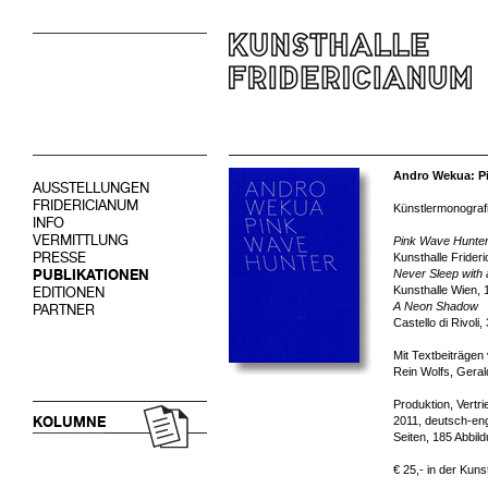
Andro Wekua: P
AUSSTELLUNGEN
FRIDERICIANUM
Künstlermonografi
INFO
VERMITTLUNG
Pink Wave Hunte
PRESSE
Kunsthalle Frideri
PUBLIKATIONEN
Never Sleep with 
Kunsthalle Wien, 
EDITIONEN
A Neon Shadow
PARTNER
Castello di Rivoli
Mit Textbeiträgen
Rein Wolfs, Geral
Produktion, Vertr
KOLUMNE
2011, deutsch-eng
Seiten, 185 Abbil
€ 25,- in der Kuns