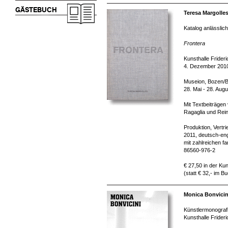
GÄSTEBUCH
Teresa Margolles
Katalog anlässlich
Frontera
Kunsthalle Frider
4. Dezember 2010
Museion, Bozen/
28. Mai - 28. Aug
Mit Textbeiträgen
Ragaglia und Rein
Produktion, Vertr
2011, deutsch-eng
mit zahlreichen f
86560-976-2
€ 27,50 in der Kun
(statt € 32,- im B
Monica Bonvici
Künstlermonografi
Kunsthalle Frider