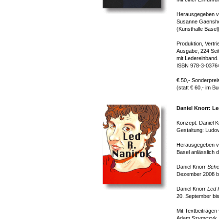
Herausgegeben v
Susanne Gaenshe
(Kunsthalle Basel
Produktion, Vertr
Ausgabe, 224 Seit
mit Ledereinband.
ISBN 978-3-0376
€ 50,- Sonderprei
(statt € 60,- im B
Daniel Knorr: Le
Konzept: Daniel K
Gestaltung: Ludov
Herausgegeben vo
Basel anlässlich 
Daniel Knorr
Sche
Dezember 2008 bi
Daniel Knorr
Led 
20. September bi
Mit Textbeiträgen
Adam Szymczyk, Fe