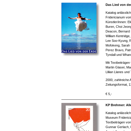
Das Lied von de
Katalog anlässlic
Fridericianum vom 
Künstler/innen: El
Buren, Choi Jeon
Deacon, Bernard 
William Kentridg
Lee Soo-Kyung, R
Mofokeng, Sarah 
Perez Bravo, Patri
Tyndall und Whang
Mit Textbeiträgen
Martin Glaser, Mad
Llilian Llanes und
2000, zahlreiche 
Zeitungsformat, 
€ 5,-
KP Brehmer: All
Katalog anlässlic
Museum Friderici
Textbeiträgen von
Gunnar Gerlach, B