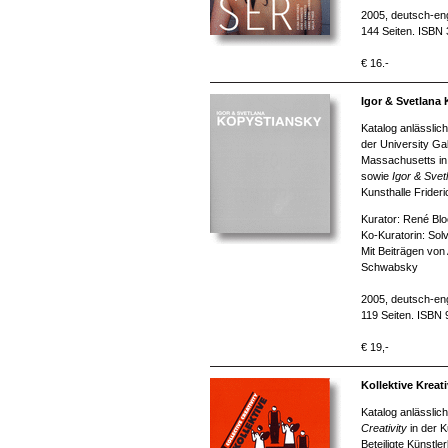
2005, deutsch-eng
144 Seiten. ISBN
€ 16.-
Igor & Svetlana
Katalog anlässlic
der University Gal
Massachusetts in
sowie
Igor & Sve
Kunsthalle Fride
Kurator: René Bl
Ko-Kuratorin: So
Mit Beiträgen vo
Schwabsky
2005, deutsch-eng
119 Seiten. ISBN
€ 19,-
Kollektive Kreati
Katalog anlässlic
Creativity
in der K
Beteiligte Künstl