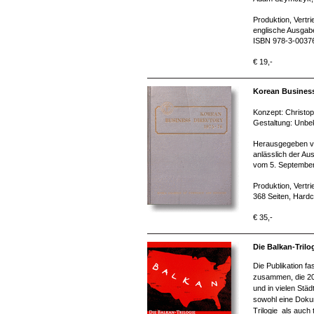
Produktion, Vertr
englische Ausgabe
ISBN 978-3-0037
€ 19,-
Korean Business
Konzept: Christo
Gestaltung: Unbe
Herausgegeben vo
anlässlich der Au
vom 5. September
Produktion, Vertr
368 Seiten, Hard
€ 35,-
Die Balkan-Trilo
Die Publikation f
zusammen, die 200
und in vielen Stä
sowohl eine Dokum
Trilogie als auch