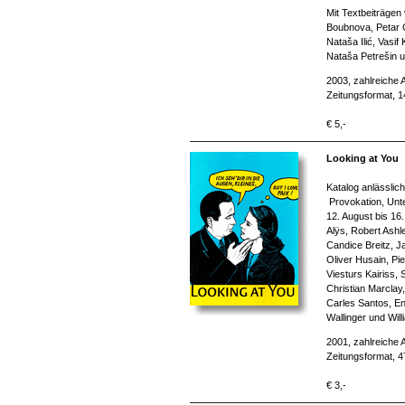
Mit Textbeiträgen
Boubnova, Petar Ć
Nataša Ilić, Vasi
Nataša Petrešin u
2003, zahlreiche 
Zeitungsformat, 
€ 5,-
Looking at You
Katalog anlässlic
Provokation, Unte
12. August bis 16.
Alÿs, Robert Ashl
Candice Breitz, J
Oliver Husain, Pi
Viesturs Kairiss,
Christian Marclay,
Carles Santos, En
Wallinger und Wil
2001, zahlreiche 
Zeitungsformat, 4
€ 3,-