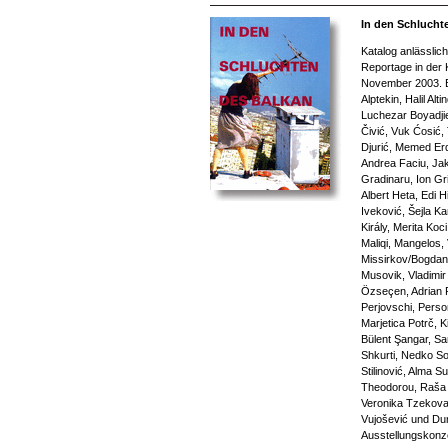
In den Schlucht
Katalog anlässlic
Reportage in der 
November 2003. Be
Alptekin, Halil Alt
Luchezar Boyadjie
Čivić, Vuk Ćosić,
Djurić, Memed Er
Andrea Faciu, Jak
Gradinaru, Ion Gri
Albert Heta, Edi Hi
Iveković, Šejla K
Király, Merita Koc
Maliqi, Mangelos,
Missirkov/Bogdan
Musovik, Vladimi
Özseçen, Adrian P
Perjovschi, Perso
Marjetica Potrč, K
Bülent Şangar, Sar
Shkurti, Nedko So
Stilinović, Alma S
Theodorou, Raša T
Veronika Tzekova, 
Vujošević und Du
Ausstellungskonz