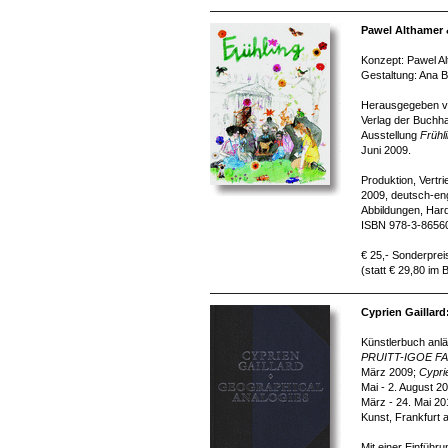
Pawel Althamer 
Konzept: Pawel Al
Gestaltung: Ana B
Herausgegeben von
Verlag der Buchha
Ausstellung
Frühl
Juni 2009.
Produktion, Vertr
2009, deutsch-eng
Abbildungen, Har
ISBN 978-3-8656
€ 25,- Sonderprei
(statt € 29,80 im
Cyprien Gaillar
Künstlerbuch anlä
PRUITT-IGOE F
März 2009;
Cypri
Mai - 2. August 2
März - 24. Mai 2
Kunst, Frankfurt 
Mit einer Einführ