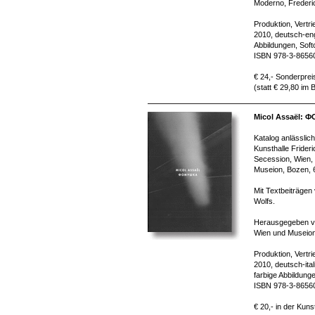
Moderno, Frederi
Produktion, Vertr
2010, deutsch-eng
Abbildungen, Soft
ISBN 978-3-8656
€ 24,- Sonderprei
(statt € 29,80 im
Micol Assaël:
Katalog anlässlich
Kunsthalle Frideri
Secession, Wien,
Museion, Bozen, 6
Mit Textbeiträgen
Wolfs.
Herausgegeben vo
Wien und Museion
Produktion, Vertr
2010, deutsch-ita
farbige Abbildung
ISBN 978-3-8656
€ 20,- in der Kuns