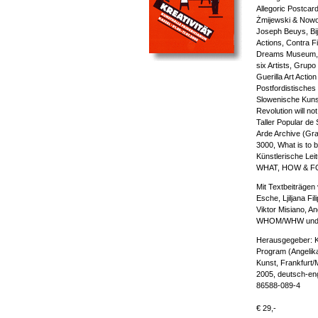
Allegoric Postcard
Żmijewski & Nowo
Joseph Beuys, Bi
Actions, Contra F
Dreams Museum, G
six Artists, Grupo
Guerilla Art Actio
Postfordistisches
Slowenische Kuns
Revolution will not
Taller Popular de
Arde Archive (Gra
3000, What is to 
Künstlerische Leit
WHAT, HOW & 
Mit Textbeiträgen
Esche, Ljiljana Fi
Viktor Misiano, A
WHOM/WHW und S
Herausgegeber: K
Program (Angelika 
Kunst, Frankfurt/
2005, deutsch-eng
86588-089-4
€ 29,-