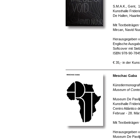
S.M.A.K., Gent, 1
Kunsthalle Frider
De Hallen, Haarle
Mit Textbeiträge
Mircan, Navid Nuu
Herausgegeben v
Englische Ausgabe
Softcover mit Sie
ISBN 978-90-784
€ 35,- in der Kuns
Meschac Gaba
Künstlermonografi
Museum of Contem
Museum De Paviljo
Kunsthalle Frider
Centro Atlántico 
Februar - 28. Mä
Mit Textbeiträgen
Herausgegeben von
Museum De Paviljo