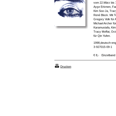
vom 22.März bis 7
Ayşe Erkmen, Far
Kim Soo-Ja, Tracy
René Block. Mit T
Gregory Volk für
Michael Archer fü
Karamustafa, Kim 
Tracy Moffat, Oct
für Qin Yufen.
1998,deutsch-engl
3-927015-09-1
€ 8,- Einzelband
Drucken