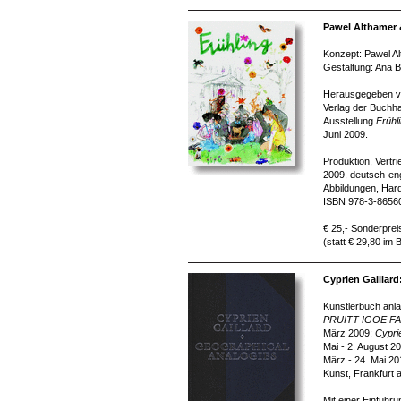
Pawel Althamer 
Konzept: Pawel Al
Gestaltung: Ana B
Herausgegeben von
Verlag der Buchha
Ausstellung
Frühl
Juni 2009.
Produktion, Vertr
2009, deutsch-eng
Abbildungen, Har
ISBN 978-3-8656
€ 25,- Sonderprei
(statt € 29,80 im
Cyprien Gaillar
Künstlerbuch anlä
PRUITT-IGOE F
März 2009;
Cypri
Mai - 2. August 2
März - 24. Mai 2
Kunst, Frankfurt 
Mit einer Einführ