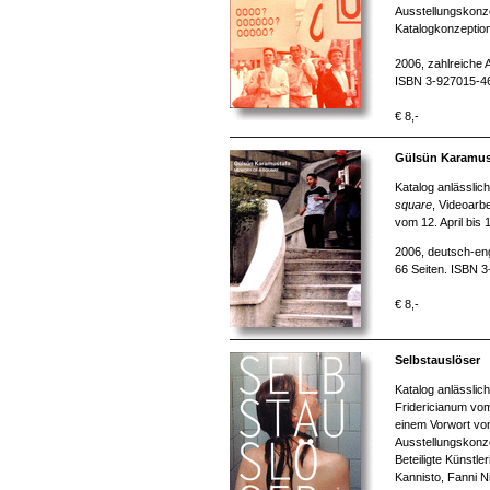
Ausstellungskonze
Katalogkonzeption
2006, zahlreiche 
ISBN 3-927015-4
€ 8,-
Gülsün Karamust
Katalog anlässlic
square
, Videoarb
vom 12. April bis
2006, deutsch-eng
66 Seiten. ISBN 
€ 8,-
Selbstauslöser
Katalog anlässlic
Fridericianum vo
einem Vorwort vo
Ausstellungskonze
Beteiligte Künstle
Kannisto, Fanni N