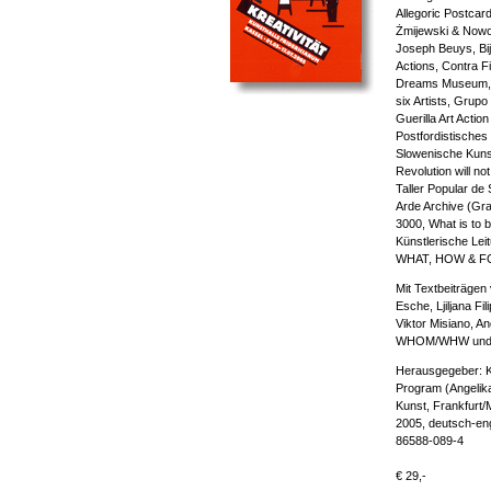
Allegoric Postcard
Żmijewski & Nowo
Joseph Beuys, Bi
Actions, Contra F
Dreams Museum, G
six Artists, Grupo
Guerilla Art Actio
Postfordistisches
Slowenische Kuns
Revolution will not
Taller Popular de
Arde Archive (Gra
3000, What is to 
Künstlerische Leit
WHAT, HOW & 
Mit Textbeiträgen
Esche, Ljiljana Fi
Viktor Misiano, A
WHOM/WHW und S
Herausgegeber: K
Program (Angelika 
Kunst, Frankfurt/
2005, deutsch-eng
86588-089-4
€ 29,-