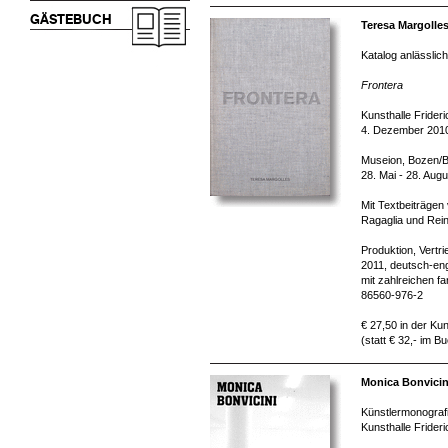
GÄSTEBUCH
Teresa Margolles
Katalog anlässlich
Frontera
Kunsthalle Frider
4. Dezember 2010
Museion, Bozen/
28. Mai - 28. Aug
Mit Textbeiträgen
Ragaglia und Rein
Produktion, Vertr
2011, deutsch-eng
mit zahlreichen f
86560-976-2
€ 27,50 in der Kun
(statt € 32,- im B
Monica Bonvici
Künstlermonografi
Kunsthalle Frider