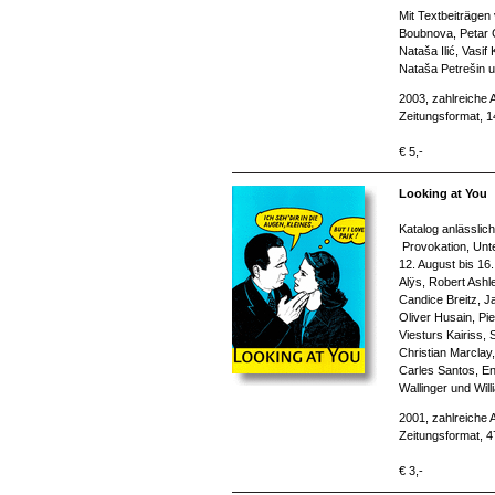
Mit Textbeiträgen
Boubnova, Petar Ć
Nataša Ilić, Vasi
Nataša Petrešin u
2003, zahlreiche 
Zeitungsformat, 
€ 5,-
Looking at You
Katalog anlässlic
Provokation, Unte
12. August bis 16.
Alÿs, Robert Ashl
Candice Breitz, J
Oliver Husain, Pi
Viesturs Kairiss,
Christian Marclay,
Carles Santos, En
Wallinger und Wil
2001, zahlreiche 
Zeitungsformat, 4
€ 3,-