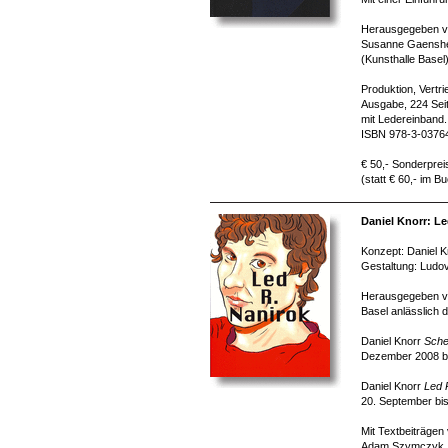
Herausgegeben v
Susanne Gaenshe
(Kunsthalle Basel
Produktion, Vertr
Ausgabe, 224 Seit
mit Ledereinband.
ISBN 978-3-0376
€ 50,- Sonderprei
(statt € 60,- im B
Daniel Knorr: Le
Konzept: Daniel K
Gestaltung: Ludov
Herausgegeben vo
Basel anlässlich 
Daniel Knorr
Sche
Dezember 2008 bi
Daniel Knorr
Led 
20. September bi
Mit Textbeiträgen
Adam Szymczyk, Fe