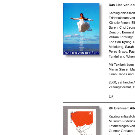
Das Lied von de
Katalog anlässlic
Fridericianum vom 
Künstler/innen: El
Buren, Choi Jeon
Deacon, Bernard 
William Kentridg
Lee Soo-Kyung, R
Mofokeng, Sarah 
Perez Bravo, Patri
Tyndall und Whang
Mit Textbeiträgen
Martin Glaser, Mad
Llilian Llanes und
2000, zahlreiche 
Zeitungsformat, 
€ 5,-
KP Brehmer: All
Katalog anlässlic
Museum Friderici
Textbeiträgen von
Gunnar Gerlach, B