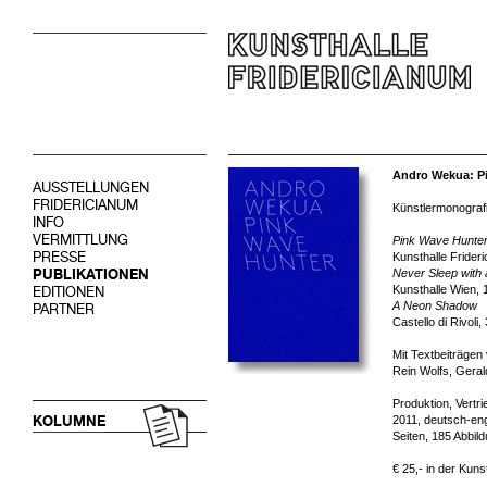
Andro Wekua: P
AUSSTELLUNGEN
FRIDERICIANUM
Künstlermonografi
INFO
VERMITTLUNG
Pink Wave Hunte
PRESSE
Kunsthalle Frideri
PUBLIKATIONEN
Never Sleep with 
Kunsthalle Wien, 
EDITIONEN
A Neon Shadow
PARTNER
Castello di Rivoli
Mit Textbeiträgen
Rein Wolfs, Geral
Produktion, Vertr
KOLUMNE
2011, deutsch-eng
Seiten, 185 Abbil
€ 25,- in der Kuns