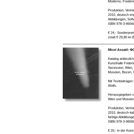
Moderno, Frederi
Produktion, Vertr
2010, deutsch-eng
Abbildungen, Soft
ISBN 978-3-8656
€ 24,- Sonderprei
(statt € 29,80 im
Micol Assaël:
Katalog anlässlich
Kunsthalle Frideri
Secession, Wien,
Museion, Bozen, 6
Mit Textbeiträgen
Wolfs.
Herausgegeben vo
Wien und Museion
Produktion, Vertr
2010, deutsch-ita
farbige Abbildung
ISBN 978-3-8656
€ 20,- in der Kuns