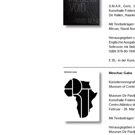
S.M.A.K., Gent, 1
Kunsthalle Frider
De Hallen, Haarle
Mit Textbeiträge
Mircan, Navid Nuu
Herausgegeben v
Englische Ausgabe
Softcover mit Sie
ISBN 978-90-784
€ 35,- in der Kuns
Meschac Gaba
Künstlermonografi
Museum of Contem
Museum De Paviljo
Kunsthalle Frider
Centro Atlántico 
Februar - 28. Mä
Mit Textbeiträgen
Herausgegeben von
Museum De Paviljo