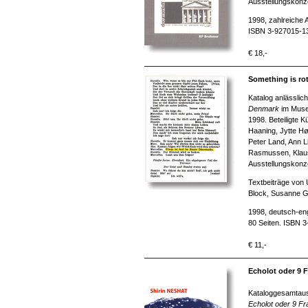
Ausstellungskonz
1998, zahlreiche 
ISBN 3-927015-1
€ 18,-
Something is rot
Katalog anlässlic
Denmark
im Museu
1998. Beteiligte 
Haaning, Jytte Hø
Peter Land, Ann L
Rasmussen, Klaus
Ausstellungskonz
Textbeiträge von
Block, Susanne 
1998, deutsch-eng
80 Seiten. ISBN 
€ 11,-
Echolot oder 9 F
Kataloggesamtaus
Echolot oder
9 Fra