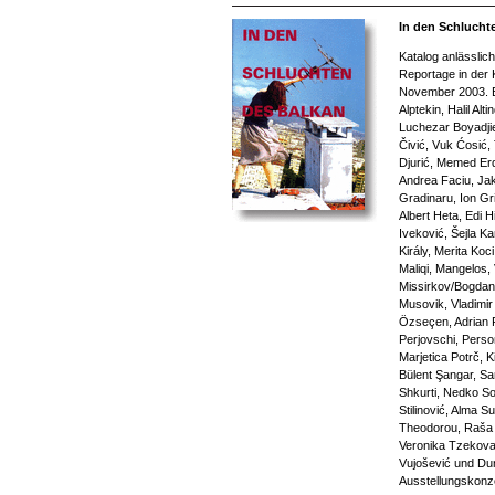
In den Schlucht
Katalog anlässlic
Reportage in der 
November 2003. Be
Alptekin, Halil Alt
Luchezar Boyadjie
Čivić, Vuk Ćosić,
Djurić, Memed Er
Andrea Faciu, Jak
Gradinaru, Ion Gri
Albert Heta, Edi Hi
Iveković, Šejla K
Király, Merita Koc
Maliqi, Mangelos,
Missirkov/Bogdan
Musovik, Vladimi
Özseçen, Adrian P
Perjovschi, Perso
Marjetica Potrč, K
Bülent Şangar, Sar
Shkurti, Nedko So
Stilinović, Alma S
Theodorou, Raša T
Veronika Tzekova, 
Vujošević und Du
Ausstellungskonz