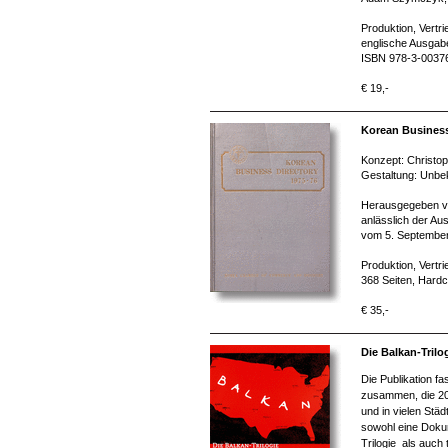
Produktion, Vertr
englische Ausgabe
ISBN 978-3-0037
€ 19,-
Korean Business
Konzept: Christo
Gestaltung: Unbe
Herausgegeben vo
anlässlich der Au
vom 5. September
Produktion, Vertr
368 Seiten, Hard
€ 35,-
Die Balkan-Trilo
Die Publikation f
zusammen, die 200
und in vielen Stä
sowohl eine Dokum
Trilogie als auch