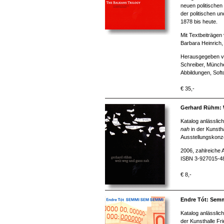
neuen politische
der politischen u
1878 bis heute.
Mit Textbeiträgen
Barbara Heinrich,
Herausgegeben vo
Schreiber, Münch
Abbildungen, Soft
€ 35,-
Gerhard Rühm: 
Katalog anlässlic
nah
in der Kunsth
Ausstellungskonze
2006, zahlreiche 
ISBN 3-927015-4
€ 8,-
Endre Tót: Sem
Katalog anlässlic
der Kunsthalle Fr