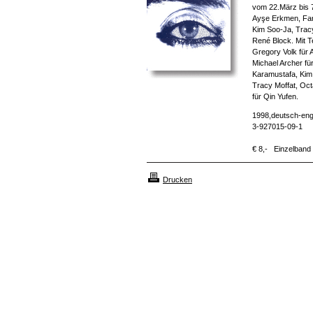
vom 22.März bis 7
Ayşe Erkmen, Far
Kim Soo-Ja, Tracy
René Block. Mit T
Gregory Volk für
Michael Archer fü
Karamustafa, Kim 
Tracy Moffat, Oct
für Qin Yufen.
1998,deutsch-engl
3-927015-09-1
€ 8,- Einzelband
Drucken