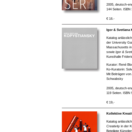
2005, deutsch-eng
144 Seiten. ISBN
€ 16.-
Igor & Svetlana
Katalog anlässlic
der University Gal
Massachusetts in
sowie
Igor & Sve
Kunsthalle Fride
Kurator: René Bl
Ko-Kuratorin: So
Mit Beiträgen vo
Schwabsky
2005, deutsch-eng
119 Seiten. ISBN
€ 19,-
Kollektive Kreati
Katalog anlässlic
Creativity
in der K
Beteiligte Künstl