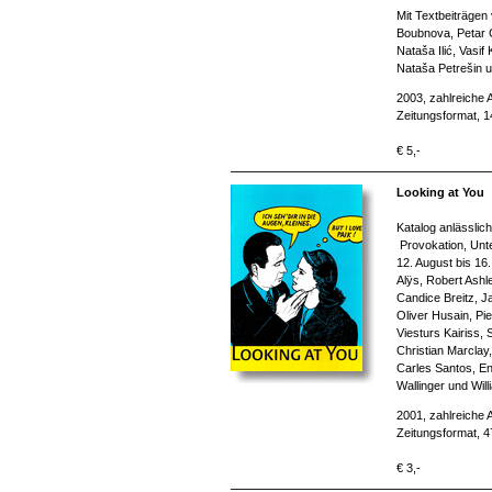
Mit Textbeiträgen
Boubnova, Petar Ć
Nataša Ilić, Vasi
Nataša Petrešin u
2003, zahlreiche 
Zeitungsformat, 
€ 5,-
Looking at You
Katalog anlässlic
Provokation, Unte
12. August bis 16.
Alÿs, Robert Ashl
Candice Breitz, J
Oliver Husain, Pi
Viesturs Kairiss,
Christian Marclay,
Carles Santos, En
Wallinger und Wil
2001, zahlreiche 
Zeitungsformat, 4
€ 3,-