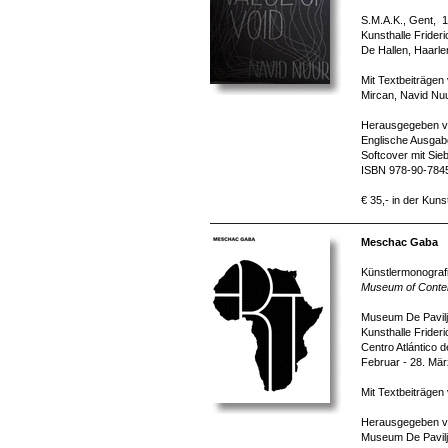
S.M.A.K., Gent, 1
Kunsthalle Frider
De Hallen, Haarle
Mit Textbeiträge
Mircan, Navid Nuu
Herausgegeben v
Englische Ausgabe
Softcover mit Sie
ISBN 978-90-784
€ 35,- in der Kuns
Meschac Gaba
Künstlermonografi
Museum of Contem
Museum De Paviljo
Kunsthalle Frider
Centro Atlántico 
Februar - 28. Mä
Mit Textbeiträgen
Herausgegeben von
Museum De Paviljo