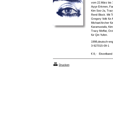
vom 22.März bis 7
Ayşe Erkmen, Far
Kim Soo-Ja, Tracy
René Block. Mit T
Gregory Volk für
Michael Archer fü
Karamustafa, Kim 
Tracy Moffat, Oct
für Qin Yufen.
1998,deutsch-engl
3-927015-09-1
€ 8,- Einzelband
Drucken