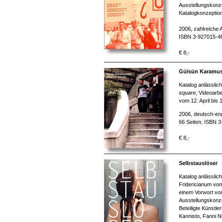
Ausstellungskonze
Katalogkonzeption
2006, zahlreiche 
ISBN 3-927015-4
€ 8,-
Gülsün Karamust
Katalog anlässlic
square
, Videoarb
vom 12. April bis
2006, deutsch-eng
66 Seiten. ISBN 
€ 8,-
Selbstauslöser
Katalog anlässlic
Fridericianum vo
einem Vorwort vo
Ausstellungskonze
Beteiligte Künstle
Kannisto, Fanni N