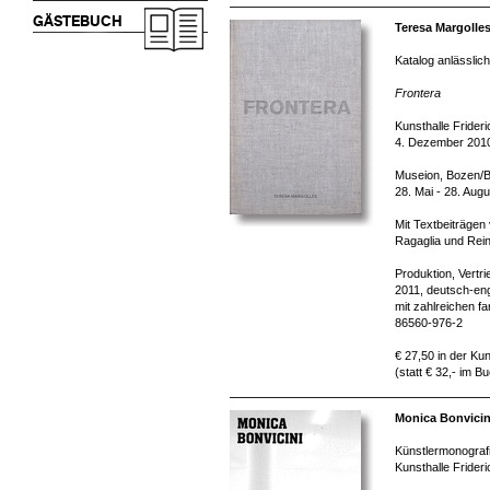
GÄSTEBUCH
Teresa Margolles
Katalog anlässlich
Frontera
Kunsthalle Frider
4. Dezember 2010
Museion, Bozen/
28. Mai - 28. Aug
Mit Textbeiträgen
Ragaglia und Rein
Produktion, Vertr
2011, deutsch-eng
mit zahlreichen f
86560-976-2
€ 27,50 in der Kun
(statt € 32,- im B
Monica Bonvici
Künstlermonografi
Kunsthalle Frider