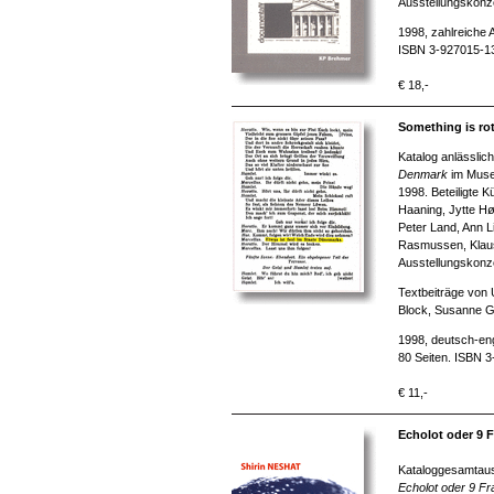
Ausstellungskonz
1998, zahlreiche 
ISBN 3-927015-1
€ 18,-
Something is rot
Katalog anlässlic
Denmark
im Museu
1998. Beteiligte 
Haaning, Jytte Hø
Peter Land, Ann L
Rasmussen, Klaus
Ausstellungskonz
Textbeiträge von
Block, Susanne 
1998, deutsch-eng
80 Seiten. ISBN 
€ 11,-
Echolot oder 9 F
Kataloggesamtaus
Echolot oder
9 Fra