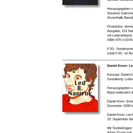
Herausgegeben v
Susanne Gaenshe
(Kunsthalle Basel
Produktion, Vertr
Ausgabe, 224 Seit
mit Ledereinband.
ISBN 978-3-0376
€ 50,- Sonderprei
(statt € 60,- im B
Daniel Knorr: Le
Konzept: Daniel K
Gestaltung: Ludov
Herausgegeben vo
Basel anlässlich 
Daniel Knorr
Sche
Dezember 2008 bi
Daniel Knorr
Led 
20. September bi
Mit Textbeiträgen
Adam Szymczyk, Fe