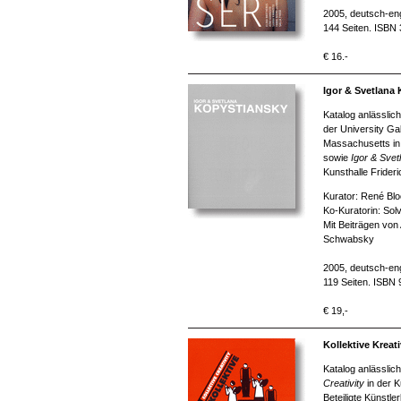
2005, deutsch-eng
144 Seiten. ISBN
€ 16.-
Igor & Svetlana
Katalog anlässlic
der University Gal
Massachusetts in
sowie
Igor & Sve
Kunsthalle Fride
Kurator: René Bl
Ko-Kuratorin: So
Mit Beiträgen vo
Schwabsky
2005, deutsch-eng
119 Seiten. ISBN
€ 19,-
Kollektive Kreati
Katalog anlässlic
Creativity
in der K
Beteiligte Künstl