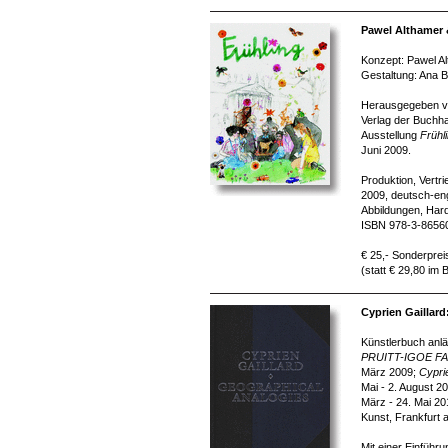
Pawel Althamer 
Konzept: Pawel Al
Gestaltung: Ana B
Herausgegeben von
Verlag der Buchha
Ausstellung
Frühl
Juni 2009.
Produktion, Vertr
2009, deutsch-eng
Abbildungen, Har
ISBN 978-3-8656
€ 25,- Sonderprei
(statt € 29,80 im
Cyprien Gaillar
Künstlerbuch anlä
PRUITT-IGOE F
März 2009;
Cypri
Mai - 2. August 2
März - 24. Mai 2
Kunst, Frankfurt 
Mit einer Einführ