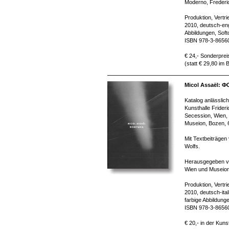
Moderno, Frederi
Produktion, Vertr
2010, deutsch-eng
Abbildungen, Soft
ISBN 978-3-8656
€ 24,- Sonderprei
(statt € 29,80 im
Micol Assaël:
Katalog anlässlich
Kunsthalle Frideri
Secession, Wien,
Museion, Bozen, 6
Mit Textbeiträgen
Wolfs.
Herausgegeben vo
Wien und Museion
Produktion, Vertr
2010, deutsch-ita
farbige Abbildung
ISBN 978-3-8656
€ 20,- in der Kuns