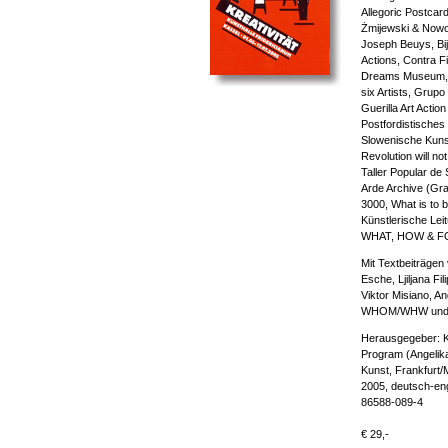
Allegoric Postcard
Żmijewski & Nowo
Joseph Beuys, Bi
Actions, Contra F
Dreams Museum, G
six Artists, Grupo
Guerilla Art Actio
Postfordistisches
Slowenische Kuns
Revolution will not
Taller Popular de
Arde Archive (Gra
3000, What is to 
Künstlerische Leit
WHAT, HOW & 
Mit Textbeiträgen
Esche, Ljiljana Fi
Viktor Misiano, A
WHOM/WHW und S
Herausgegeber: K
Program (Angelika 
Kunst, Frankfurt/
2005, deutsch-eng
86588-089-4
€ 29,-