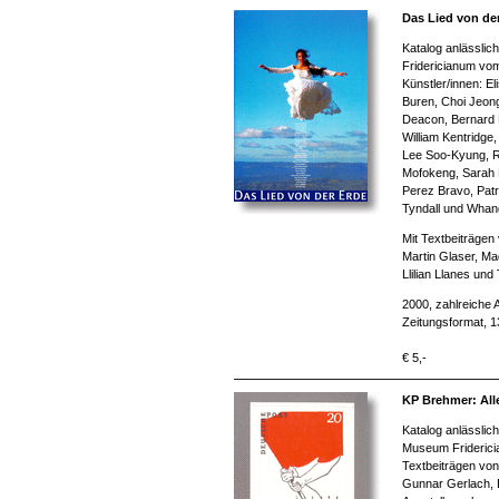
Das Lied von de
Katalog anlässlic
Fridericianum vom 
Künstler/innen: El
Buren, Choi Jeon
Deacon, Bernard 
William Kentridg
Lee Soo-Kyung, R
Mofokeng, Sarah 
Perez Bravo, Patri
Tyndall und Whang
Mit Textbeiträgen
Martin Glaser, Mad
Llilian Llanes und
2000, zahlreiche 
Zeitungsformat, 
€ 5,-
KP Brehmer: All
Katalog anlässlic
Museum Friderici
Textbeiträgen von
Gunnar Gerlach, B