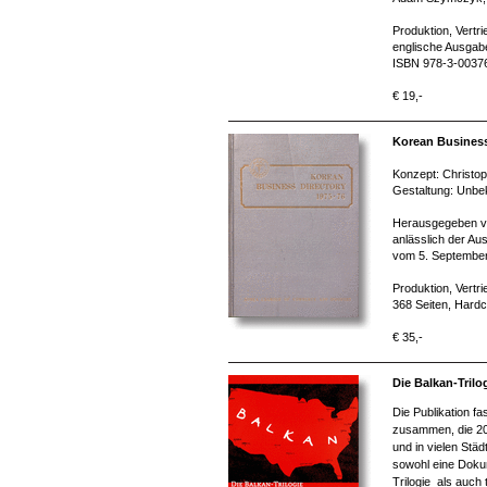
Produktion, Vertr
englische Ausgabe
ISBN 978-3-0037
€ 19,-
Korean Business
Konzept: Christo
Gestaltung: Unbe
Herausgegeben vo
anlässlich der Au
vom 5. September
Produktion, Vertr
368 Seiten, Hard
€ 35,-
Die Balkan-Trilo
Die Publikation f
zusammen, die 200
und in vielen Stä
sowohl eine Dokum
Trilogie als auch