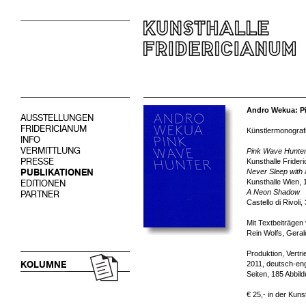
Andro Wekua: P
AUSSTELLUNGEN
FRIDERICIANUM
Künstlermonografi
INFO
VERMITTLUNG
Pink Wave Hunte
PRESSE
Kunsthalle Frideri
PUBLIKATIONEN
Never Sleep with 
Kunsthalle Wien, 
EDITIONEN
A Neon Shadow
PARTNER
Castello di Rivoli
Mit Textbeiträgen
Rein Wolfs, Geral
Produktion, Vertr
KOLUMNE
2011, deutsch-eng
Seiten, 185 Abbil
€ 25,- in der Kuns