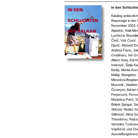
In den Schlucht
Katalog anlässlic
Reportage in der 
November 2003. Be
Alptekin, Halil Alt
Luchezar Boyadjie
Čivić, Vuk Ćosić,
Djurić, Memed Er
Andrea Faciu, Jak
Gradinaru, Ion Gri
Albert Heta, Edi Hi
Iveković, Šejla K
Király, Merita Koc
Maliqi, Mangelos,
Missirkov/Bogdan
Musovik, Vladimi
Özseçen, Adrian P
Perjovschi, Perso
Marjetica Potrč, K
Bülent Şangar, Sar
Shkurti, Nedko So
Stilinović, Alma S
Theodorou, Raša T
Veronika Tzekova, 
Vujošević und Du
Ausstellungskonz