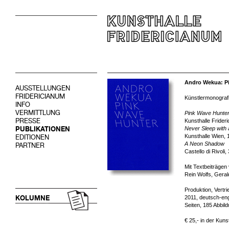
Andro Wekua: P
AUSSTELLUNGEN
FRIDERICIANUM
Künstlermonografi
INFO
VERMITTLUNG
Pink Wave Hunte
PRESSE
Kunsthalle Frideri
PUBLIKATIONEN
Never Sleep with 
Kunsthalle Wien, 
EDITIONEN
A Neon Shadow
PARTNER
Castello di Rivoli
Mit Textbeiträgen
Rein Wolfs, Geral
Produktion, Vertr
KOLUMNE
2011, deutsch-eng
Seiten, 185 Abbil
€ 25,- in der Kuns