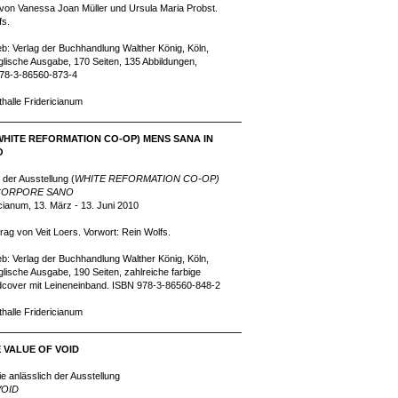
 von Vanessa Joan Müller und Ursula Maria Probst.
fs.
ieb: Verlag der Buchhandlung Walther König, Köln,
lische Ausgabe, 170 Seiten, 135 Abbildungen,
978-3-86560-873-4
thalle Fridericianum
(WHITE REFORMATION CO-OP) MENS SANA IN
O
 der Ausstellung (
WHITE REFORMATION CO-OP)
 CORPORE SANO
icianum, 13. März - 13. Juni 2010
rag von Veit Loers. Vorwort: Rein Wolfs.
ieb: Verlag der Buchhandlung Walther König, Köln,
lische Ausgabe, 190 Seiten, zahlreiche farbige
dcover mit Leineneinband. ISBN 978-3-86560-848-2
thalle Fridericianum
E VALUE OF VOID
e anlässlich der Ausstellung
VOID