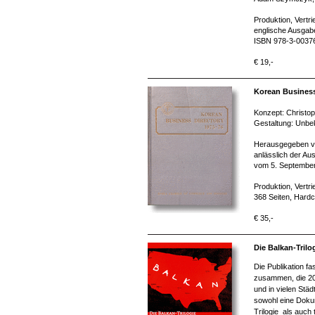
Produktion, Vertr
englische Ausgabe
ISBN 978-3-0037
€ 19,-
Korean Business
Konzept: Christo
Gestaltung: Unbe
Herausgegeben vo
anlässlich der Au
vom 5. September
Produktion, Vertr
368 Seiten, Hard
€ 35,-
Die Balkan-Trilo
Die Publikation f
zusammen, die 200
und in vielen Stä
sowohl eine Dokum
Trilogie als auch