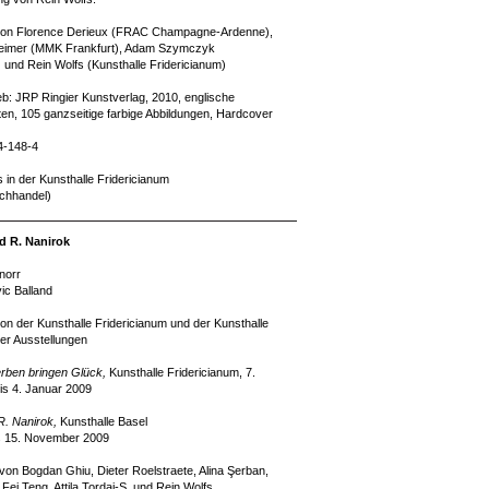
on Florence Derieux (FRAC Champagne-Ardenne),
imer (MMK Frankfurt), Adam Szymczyk
) und Rein Wolfs (Kunsthalle Fridericianum)
ieb: JRP Ringier Kunstverlag, 2010, englische
en, 105 ganzseitige farbige Abbildungen, Hardcover
4-148-4
s in der Kunsthalle Fridericianum
uchhandel)
d R. Nanirok
norr
ic Balland
n der Kunsthalle Fridericianum und der Kunsthalle
der Ausstellungen
rben bringen Glück,
Kunsthalle Fridericianum, 7.
s 4. Januar 2009
R. Nanirok,
Kunsthalle Basel
s 15. November 2009
 von Bogdan Ghiu, Dieter Roelstraete, Alina Şerban,
i Teng, Attila Tordai-S. und Rein Wolfs.