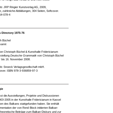
ieb: JRP Ringier Kunstverlag AG, 2009,
, zahlreiche Abbildungen, 304 Seiten, Softcover.
64-078-4
 Directory 1975-76
ph Büchel
kannt
n Christoph Büchel & Kunsthalle Fridericianum
sstellung
Deutsche Grammatik
von Christoph Büchel
 bis 16. November 2008.
ieb: Snoeck Verlagsgesellschaft mbH.
cover. ISBN 978-3-936859-97-3
gie
asst die Ausstellungen, Projekte und Diskussionen
3-2005 in der Kunsthalle Fridericianum in Kassel
dten des Balkans stattgefunden haben. Sie enthält
entation der von René Block initiierten Balkan-
 theoretische Beiträge zum Balkan-Diskurs und zur