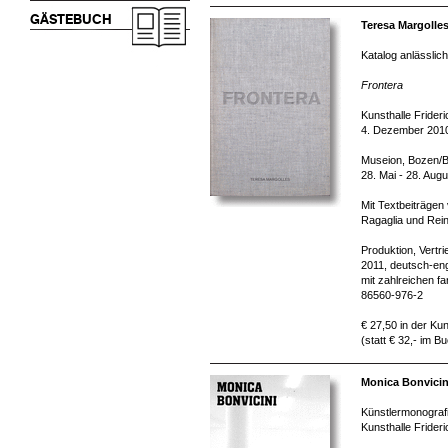
GÄSTEBUCH
Teresa Margolles
Katalog anlässlich
Frontera
Kunsthalle Frider
4. Dezember 2010
Museion, Bozen/
28. Mai - 28. Aug
Mit Textbeiträgen
Ragaglia und Rein
Produktion, Vertr
2011, deutsch-eng
mit zahlreichen f
86560-976-2
€ 27,50 in der Kun
(statt € 32,- im B
Monica Bonvici
Künstlermonografi
Kunsthalle Frider