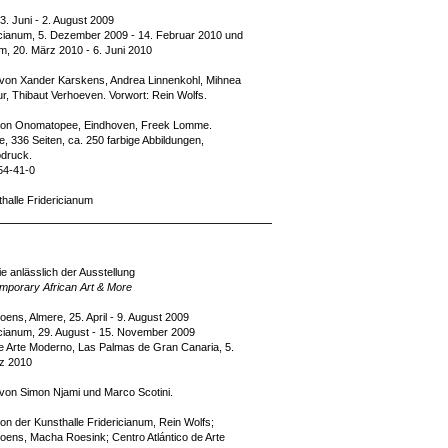
3. Juni - 2. August 2009
icianum, 5. Dezember 2009 - 14. Februar 2010 und
m, 20. März 2010 - 6. Juni 2010
n von Xander Karskens, Andrea Linnenkohl, Mihnea
r, Thibaut Verhoeven. Vorwort: Rein Wolfs.
on Onomatopee, Eindhoven, Freek Lomme.
, 336 Seiten, ca. 250 farbige Abbildungen,
bdruck.
54-41-0
thalle Fridericianum
e anlässlich der Ausstellung
porary African Art & More
ens, Almere, 25. April - 9. August 2009
icianum, 29. August - 15. November 2009
de Arte Moderno, Las Palmas de Gran Canaria, 5.
rz 2010
 von Simon Njami und Marco Scotini.
 der Kunsthalle Fridericianum, Rein Wolfs;
ens, Macha Roesink; Centro Atlántico de Arte