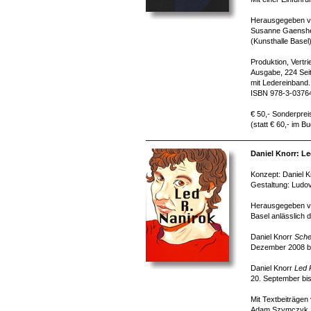
Herausgegeben v
Susanne Gaenshe
(Kunsthalle Basel
Produktion, Vertr
Ausgabe, 224 Seit
mit Ledereinband.
ISBN 978-3-0376
€ 50,- Sonderprei
(statt € 60,- im B
Daniel Knorr: Le
Konzept: Daniel K
Gestaltung: Ludov
Herausgegeben vo
Basel anlässlich 
Daniel Knorr
Sche
Dezember 2008 bi
Daniel Knorr
Led 
20. September bi
Mit Textbeiträgen
Adam Szymczyk, Fe