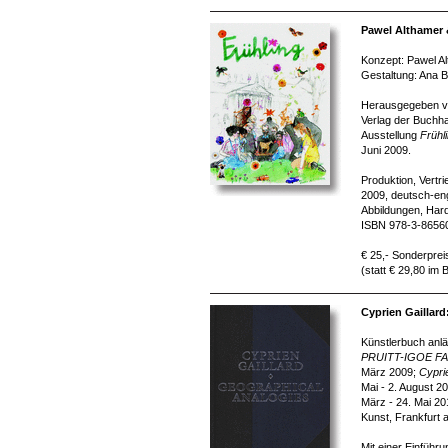
Pawel Althamer 
Konzept: Pawel Al
Gestaltung: Ana B
Herausgegeben von
Verlag der Buchha
Ausstellung
Frühl
Juni 2009.
Produktion, Vertr
2009, deutsch-eng
Abbildungen, Har
ISBN 978-3-8656
€ 25,- Sonderprei
(statt € 29,80 im
Cyprien Gaillar
Künstlerbuch anlä
PRUITT-IGOE F
März 2009;
Cypri
Mai - 2. August 2
März - 24. Mai 2
Kunst, Frankfurt 
Mit einer Einführ