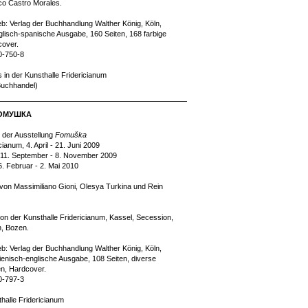
co Castro Morales.
ieb: Verlag der Buchhandlung Walther König, Köln,
lisch-spanische Ausgabe, 160 Seiten, 168 farbige
cover.
0-750-8
s in der Kunsthalle Fridericianum
 Buchhandel)
 ФОМУШКА
 der Ausstellung
Fomuška
cianum, 4. April - 21. Juni 2009
 11. September - 8. November 2009
. Februar - 2. Mai 2010
 von Massimiliano Gioni, Olesya Turkina und Rein
n der Kunsthalle Fridericianum, Kassel, Secession,
, Bozen.
ieb: Verlag der Buchhandlung Walther König, Köln,
lienisch-englische Ausgabe, 108 Seiten, diverse
en, Hardcover.
0-797-3
thalle Fridericianum