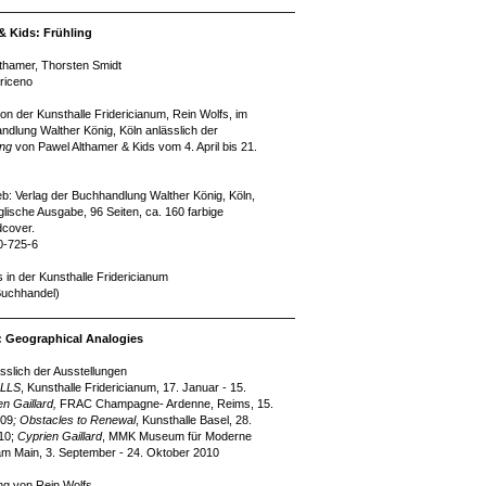
& Kids: Frühling
thamer, Thorsten Smidt
riceno
 der Kunsthalle Fridericianum, Rein Wolfs, im
ndlung Walther König, Köln anlässlich der
ing
von Pawel Althamer & Kids vom 4. April bis 21.
ieb: Verlag der Buchhandlung Walther König, Köln,
lische Ausgabe, 96 Seiten, ca. 160 farbige
dcover.
0-725-6
s in der Kunsthalle Fridericianum
 Buchhandel)
d: Geographical Analogies
sslich der Ausstellungen
ALLS
, Kunsthalle Fridericianum, 17. Januar - 15.
en Gaillard,
FRAC Champagne- Ardenne, Reims, 15.
009
;
Obstacles to Renewal
, Kunsthalle Basel, 28.
010;
Cyprien Gaillard
, MMK Museum für Moderne
am Main, 3. September - 24. Oktober 2010
ung von Rein Wolfs.