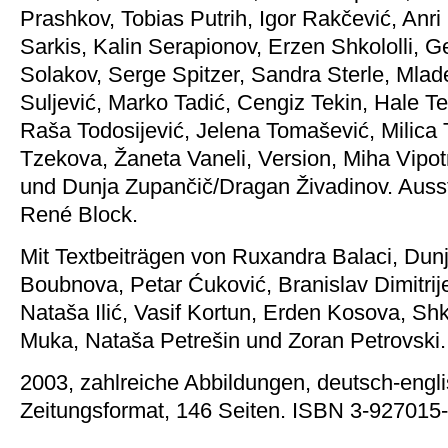
Prashkov, Tobias Putrih, Igor Rakčević, Anri
Sarkis, Kalin Serapionov, Erzen Shkololli, G
Solakov, Serge Spitzer, Sandra Sterle, Mlade
Suljević, Marko Tadić, Cengiz Tekin, Hale T
Raša Todosijević, Jelena Tomašević, Milica 
Tzekova, Žaneta Vaneli, Version, Miha Vipotn
und Dunja Zupančič/Dragan Živadinov. Auss
René Block.
Mit Textbeiträgen von Ruxandra Balaci, Dunj
Boubnova, Petar Ćuković, Branislav Dimitrij
Nataša Ilić, Vasif Kortun, Erden Kosova, Shk
Muka, Nataša Petrešin und Zoran Petrovski.
2003, zahlreiche Abbildungen, deutsch-engl
Zeitungsformat, 146 Seiten. ISBN 3-927015