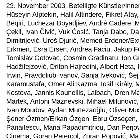
23. November 2003. Beteiligte Künstler/inn
Hüseyin Alptekin, Halil Altindere, Fikret Ata
Beqiri, Luchezar Boyadjiev, André Cadere, 
Çekil, Ivan Čivić, Vuk Ćosić, Tanja Dabo, D
Dimitrijević, Uroš Djurić, Memed Erdener/Ex
Erkmen, Esra Ersen, Andrea Faciu, Jakup Ferr
Tomislav Gotovac, Cosmin Gradinaru, Ion Gr
Hadžifejzović, Driton Hajredini, Albert Heta, E
Irwin, Pravdoliub Ivanov, Sanja Iveković, Še
Karamustafa, Ömer Ali Kazma, Iosif Király, M
Kostova, Jannis Kounellis, Laibach, Dren Ma
Martek, Antoni Maznevski, Mihael Milunović
Ivan Moudov, Aydan Murtezaoğlu, Oliver Muso
Şener Özmen/Erkan Özgen, Ebru Özseçen, Ad
Panaitescu, Maria Papadimitriou, Dan Perjo
Cinema, Goran Petercol, Zoran Popović, Marje