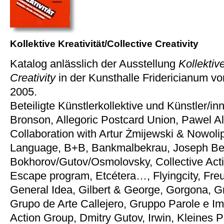
Kollektive Kreativität/Collective Creativity
Katalog anlässlich der Ausstellung
Kollektive
Creativity
in der Kunsthalle Fridericianum vom
2005.
Beteiligte Künstlerkollektive und Künstler/
Bronson, Allegoric Postcard Union, Pawel A
Collaboration with Artur Żmijewski & Nowoli
Language, B+B, Bankmalbekrau, Joseph Beuy
Bokhorov/Gutov/Osmolovsky, Collective Actio
Escape program, Etcétera…, Flyingcity, Fr
General Idea, Gilbert & George, Gorgona, Gro
Grupo de Arte Callejero, Gruppo Parole e Imm
Action Group, Dmitry Gutov, Irwin, Kleines P