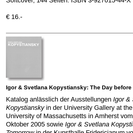
Softcover, 144 Seiten. ISBN 3-927015-44-X
€ 16.-
Igor & Svetlana Kopystiansky: The Day befor
Katalog anlässlich der Ausstellungen
Igor &
Kopystiansky
in der University Gallery at th
University of Massachusetts in Amherst vom
Oktober 2005 sowie
Igor & Svetlana Kopyst
Tomorrow
in der Kunsthalle Fridericianum 