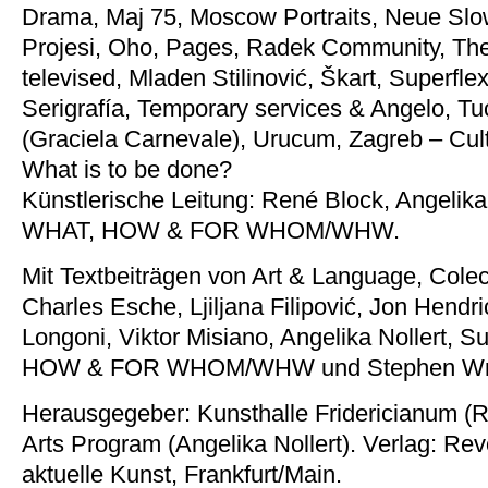
Drama, Maj 75, Moscow Portraits, Neue Sl
Projesi, Oho, Pages, Radek Community, The 
televised, Mladen Stilinović, Škart, Superflex
Serigrafía, Temporary services & Angelo, T
(Graciela Carnevale), Urucum, Zagreb – Cult
What is to be done?
Künstlerische Leitung: René Block, Angelika 
WHAT, HOW & FOR WHOM/WHW.
Mit Textbeiträgen von Art & Language, Colec
Charles Esche, Ljiljana Filipović, Jon Hendr
Longoni, Viktor Misiano, Angelika Nollert, S
HOW & FOR WHOM/WHW und Stephen Wri
Herausgegeber: Kunsthalle Fridericianum (
Arts Program (Angelika Nollert). Verlag: Revo
aktuelle Kunst, Frankfurt/Main.