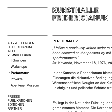
PERFORMATIV
AUSSTELLUNGEN
FRIDERICIANUM
„I follow a previously written script 
INFO
been selected so that passers-by will
VERMITTLUNG
>performance<.”
Führungen
Jíri Kovanda, November 18, 1976, Vá
Workshops
In der Kunsthalle Fridericianum bietet
Performativ
Führungen die diskursiven Bedingung
Projekte
Wissenschaftliche Neugier an der Kun
Abenteuer Museum
Leichtigkeit und politische Schärfe tr
PRESSE
PUBLIKATIONEN
Es liegt in der Natur der Führung, d
EDITIONEN
gemeinsames Moment. Die Körper b
PARTNER