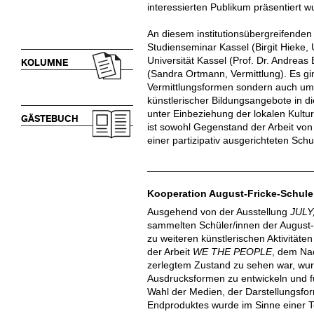
interessierten Publikum präsentiert w
An diesem institutionsübergreifenden 
Studienseminar Kassel (Birgit Hieke, 
Universität Kassel (Prof. Dr. Andreas
KOLUMNE
(Sandra Ortmann, Vermittlung). Es gi
Vermittlungsformen sondern auch um 
künstlerischer Bildungsangebote in d
unter Einbeziehung der lokalen Kultur
GÄSTEBUCH
ist sowohl Gegenstand der Arbeit vo
einer partizipativ ausgerichteten Schu
Kooperation August-Fricke-Schule
Ausgehend von der Ausstellung
JULY
sammelten Schüler/innen der August-F
zu weiteren künstlerischen Aktivitäte
der Arbeit
WE THE PEOPLE
, dem Nac
zerlegtem Zustand zu sehen war, wurd
Ausdrucksformen zu entwickeln und f
Wahl der Medien, der Darstellungs
Endproduktes wurde im Sinne einer Te