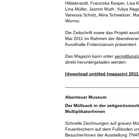
Hildebrandt, Franziska Kesper, Lisa 
Lina Müller, Jasmin Muth, Yuliya Nage
Vanessa Scholz, Alina Schweitzer, Max
Worms.
Die Zeitschrift sowie das Projekt wu
Mai 2011 im Rahmen der Abendveranst
Kunsthalle Fridericianum präsentiert.
Das Magazin kann unter
vermittlung(
direkt heruntergeladen werden:
[download untitled (magazin) 2011
Abenteuer Museum
Der Müllsack in der zeitgenössisc
Multiplikator/innen
Schnelle Zeichnungen auf grauen Mül
Feuerlöschern auf dem Fußboden und 
Besucher/innen der Ausstellung
THAT