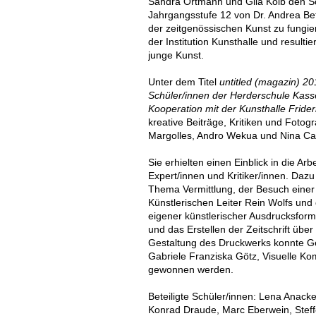
Sandra Ortmann und Gila Kolb den S
Jahrgangsstufe 12 von Dr. Andrea Bett
der zeitgenössischen Kunst zu fungier
der Institution Kunsthalle und resultier
junge Kunst.
Unter dem Titel
untitled (magazin) 2
Schüler/innen der Herderschule Kasse
Kooperation mit der Kunsthalle Fride
kreative Beiträge, Kritiken und Fotog
Margolles, Andro Wekua und Nina Can
Sie erhielten einen Einblick in die Arb
Expert/innen und Kritiker/innen. Da
Thema Vermittlung, der Besuch einer
Künstlerischen Leiter Rein Wolfs un
eigener künstlerischer Ausdrucksforme
und das Erstellen der Zeitschrift über
Gestaltung des Druckwerks konnte Ge
Gabriele Franziska Götz, Visuelle K
gewonnen werden.
Beteiligte Schüler/innen: Lena Anack
Konrad Draude, Marc Eberwein, Steffe