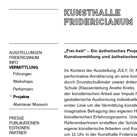
„Frei-heit“ – Ein ästhetisches Pro
AUSSTELLUNGEN
Kunstvermittlung und ästhetische
FRIDERICIANUM
INFO
VERMITTLUNG
Im Kontext der Ausstellung
JULY, IV
Führungen
performative Annäherung an eine küns
Workshops
durch Grundschulkinder zweier dritte
Schule (Klassenleitung Anette Krebs,
Performativ
der künstlerischen Arbeit war Impuls
Projekte
gestalterische Ausformung individuell
Abenteuer Museum
erster Linie um die Vermittlung künst
imaginative Befragung des eigenen H
künstlerischen Erfahrungsraums. Unt
PRESSE
Referendar/innen erstellten die Schü
PUBLIKATIONEN
EDITIONEN
eigene künstlerische Arbeiten und K
PARTNER
um 11 Uhr in der Kunsthalle Frideri