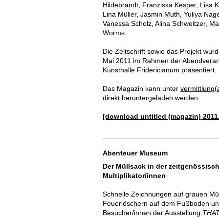
Hildebrandt, Franziska Kesper, Lisa 
Lina Müller, Jasmin Muth, Yuliya Nage
Vanessa Scholz, Alina Schweitzer, Max
Worms.
Die Zeitschrift sowie das Projekt wu
Mai 2011 im Rahmen der Abendveranst
Kunsthalle Fridericianum präsentiert.
Das Magazin kann unter
vermittlung(
direkt heruntergeladen werden:
[download untitled (magazin) 2011
Abenteuer Museum
Der Müllsack in der zeitgenössisc
Multiplikator/innen
Schnelle Zeichnungen auf grauen Mül
Feuerlöschern auf dem Fußboden und 
Besucher/innen der Ausstellung
THAT