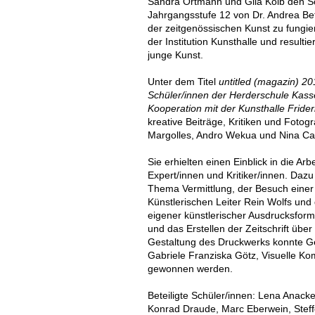
Sandra Ortmann und Gila Kolb den S
Jahrgangsstufe 12 von Dr. Andrea Bett
der zeitgenössischen Kunst zu fungier
der Institution Kunsthalle und resultier
junge Kunst.
Unter dem Titel
untitled (magazin) 2
Schüler/innen der Herderschule Kasse
Kooperation mit der Kunsthalle Fride
kreative Beiträge, Kritiken und Fotog
Margolles, Andro Wekua und Nina Can
Sie erhielten einen Einblick in die Arb
Expert/innen und Kritiker/innen. Da
Thema Vermittlung, der Besuch einer
Künstlerischen Leiter Rein Wolfs un
eigener künstlerischer Ausdrucksforme
und das Erstellen der Zeitschrift über
Gestaltung des Druckwerks konnte Ge
Gabriele Franziska Götz, Visuelle K
gewonnen werden.
Beteiligte Schüler/innen: Lena Anack
Konrad Draude, Marc Eberwein, Steffe