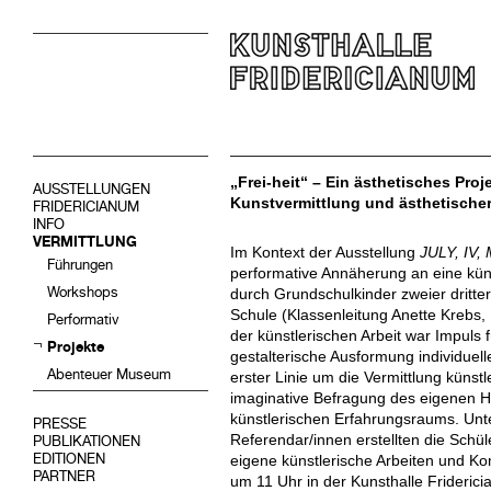
„Frei-heit“ – Ein ästhetisches Pro
AUSSTELLUNGEN
Kunstvermittlung und ästhetische
FRIDERICIANUM
INFO
VERMITTLUNG
Im Kontext der Ausstellung
JULY, IV
Führungen
performative Annäherung an eine küns
Workshops
durch Grundschulkinder zweier dritte
Schule (Klassenleitung Anette Krebs,
Performativ
der künstlerischen Arbeit war Impuls
Projekte
gestalterische Ausformung individuell
Abenteuer Museum
erster Linie um die Vermittlung künst
imaginative Befragung des eigenen H
künstlerischen Erfahrungsraums. Unt
PRESSE
Referendar/innen erstellten die Schü
PUBLIKATIONEN
EDITIONEN
eigene künstlerische Arbeiten und K
PARTNER
um 11 Uhr in der Kunsthalle Frideri