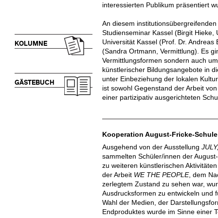
interessierten Publikum präsentiert w
An diesem institutionsübergreifenden 
Studienseminar Kassel (Birgit Hieke, 
Universität Kassel (Prof. Dr. Andreas
KOLUMNE
(Sandra Ortmann, Vermittlung). Es gi
Vermittlungsformen sondern auch um 
künstlerischer Bildungsangebote in d
unter Einbeziehung der lokalen Kultur
GÄSTEBUCH
ist sowohl Gegenstand der Arbeit vo
einer partizipativ ausgerichteten Schu
Kooperation August-Fricke-Schule
Ausgehend von der Ausstellung
JULY
sammelten Schüler/innen der August-F
zu weiteren künstlerischen Aktivitäte
der Arbeit
WE THE PEOPLE
, dem Nac
zerlegtem Zustand zu sehen war, wurd
Ausdrucksformen zu entwickeln und f
Wahl der Medien, der Darstellungs
Endproduktes wurde im Sinne einer Te