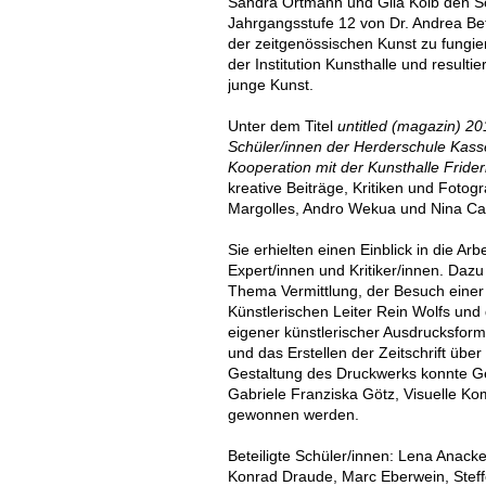
Sandra Ortmann und Gila Kolb den S
Jahrgangsstufe 12 von Dr. Andrea Bett
der zeitgenössischen Kunst zu fungier
der Institution Kunsthalle und resultier
junge Kunst.
Unter dem Titel
untitled (magazin) 2
Schüler/innen der Herderschule Kasse
Kooperation mit der Kunsthalle Fride
kreative Beiträge, Kritiken und Fotog
Margolles, Andro Wekua und Nina Can
Sie erhielten einen Einblick in die Arb
Expert/innen und Kritiker/innen. Da
Thema Vermittlung, der Besuch einer
Künstlerischen Leiter Rein Wolfs un
eigener künstlerischer Ausdrucksforme
und das Erstellen der Zeitschrift über
Gestaltung des Druckwerks konnte Ge
Gabriele Franziska Götz, Visuelle K
gewonnen werden.
Beteiligte Schüler/innen: Lena Anack
Konrad Draude, Marc Eberwein, Steffe