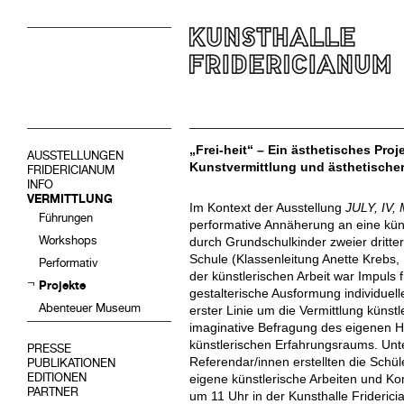
„Frei-heit“ – Ein ästhetisches Pro
AUSSTELLUNGEN
Kunstvermittlung und ästhetische
FRIDERICIANUM
INFO
VERMITTLUNG
Im Kontext der Ausstellung
JULY, IV
Führungen
performative Annäherung an eine küns
Workshops
durch Grundschulkinder zweier dritte
Schule (Klassenleitung Anette Krebs,
Performativ
der künstlerischen Arbeit war Impuls
Projekte
gestalterische Ausformung individuell
Abenteuer Museum
erster Linie um die Vermittlung künst
imaginative Befragung des eigenen H
künstlerischen Erfahrungsraums. Unt
PRESSE
Referendar/innen erstellten die Schü
PUBLIKATIONEN
EDITIONEN
eigene künstlerische Arbeiten und K
PARTNER
um 11 Uhr in der Kunsthalle Frideri