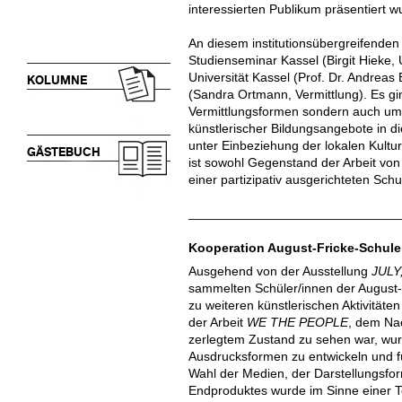
interessierten Publikum präsentiert w
An diesem institutionsübergreifenden 
Studienseminar Kassel (Birgit Hieke, 
Universität Kassel (Prof. Dr. Andreas
KOLUMNE
(Sandra Ortmann, Vermittlung). Es gi
Vermittlungsformen sondern auch um 
künstlerischer Bildungsangebote in d
unter Einbeziehung der lokalen Kultur
GÄSTEBUCH
ist sowohl Gegenstand der Arbeit vo
einer partizipativ ausgerichteten Schu
Kooperation August-Fricke-Schule
Ausgehend von der Ausstellung
JULY
sammelten Schüler/innen der August-F
zu weiteren künstlerischen Aktivitäte
der Arbeit
WE THE PEOPLE
, dem Nac
zerlegtem Zustand zu sehen war, wurd
Ausdrucksformen zu entwickeln und f
Wahl der Medien, der Darstellungs
Endproduktes wurde im Sinne einer Te