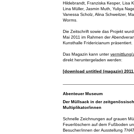
Hildebrandt, Franziska Kesper, Lisa 
Lina Müller, Jasmin Muth, Yuliya Nage
Vanessa Scholz, Alina Schweitzer, Max
Worms.
Die Zeitschrift sowie das Projekt wu
Mai 2011 im Rahmen der Abendveranst
Kunsthalle Fridericianum präsentiert.
Das Magazin kann unter
vermittlung(
direkt heruntergeladen werden:
[download untitled (magazin) 2011
Abenteuer Museum
Der Müllsack in der zeitgenössisc
Multiplikator/innen
Schnelle Zeichnungen auf grauen Mül
Feuerlöschern auf dem Fußboden und 
Besucher/innen der Ausstellung
THAT