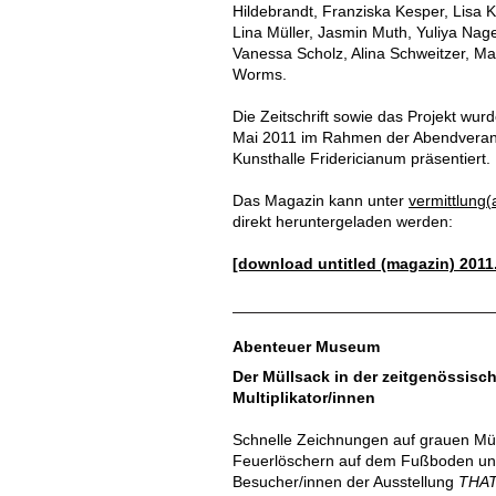
Hildebrandt, Franziska Kesper, Lisa 
Lina Müller, Jasmin Muth, Yuliya Nage
Vanessa Scholz, Alina Schweitzer, Max
Worms.
Die Zeitschrift sowie das Projekt wu
Mai 2011 im Rahmen der Abendveranst
Kunsthalle Fridericianum präsentiert.
Das Magazin kann unter
vermittlung(
direkt heruntergeladen werden:
[download untitled (magazin) 2011
Abenteuer Museum
Der Müllsack in der zeitgenössisc
Multiplikator/innen
Schnelle Zeichnungen auf grauen Mül
Feuerlöschern auf dem Fußboden und 
Besucher/innen der Ausstellung
THAT