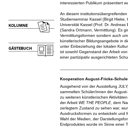
interessierten Publikum präsentiert w
An diesem institutionsübergreifenden 
Studienseminar Kassel (Birgit Hieke, 
Universität Kassel (Prof. Dr. Andreas
KOLUMNE
(Sandra Ortmann, Vermittlung). Es gi
Vermittlungsformen sondern auch um 
künstlerischer Bildungsangebote in d
unter Einbeziehung der lokalen Kultur
GÄSTEBUCH
ist sowohl Gegenstand der Arbeit vo
einer partizipativ ausgerichteten Schu
Kooperation August-Fricke-Schule
Ausgehend von der Ausstellung
JULY
sammelten Schüler/innen der August-F
zu weiteren künstlerischen Aktivitäte
der Arbeit
WE THE PEOPLE
, dem Nac
zerlegtem Zustand zu sehen war, wurd
Ausdrucksformen zu entwickeln und f
Wahl der Medien, der Darstellungs
Endproduktes wurde im Sinne einer Te