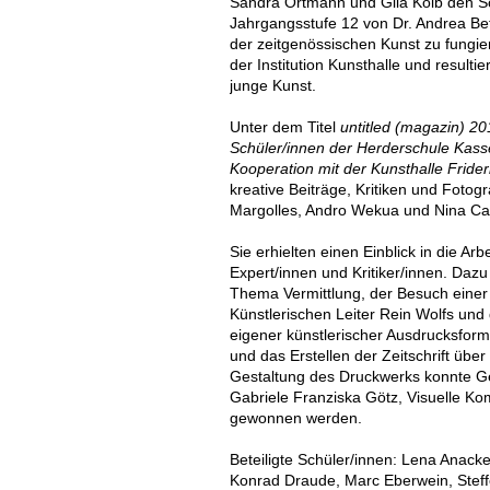
Sandra Ortmann und Gila Kolb den S
Jahrgangsstufe 12 von Dr. Andrea Bett
der zeitgenössischen Kunst zu fungier
der Institution Kunsthalle und resultier
junge Kunst.
Unter dem Titel
untitled (magazin) 2
Schüler/innen der Herderschule Kasse
Kooperation mit der Kunsthalle Fride
kreative Beiträge, Kritiken und Fotog
Margolles, Andro Wekua und Nina Can
Sie erhielten einen Einblick in die Arb
Expert/innen und Kritiker/innen. Da
Thema Vermittlung, der Besuch einer
Künstlerischen Leiter Rein Wolfs un
eigener künstlerischer Ausdrucksforme
und das Erstellen der Zeitschrift über
Gestaltung des Druckwerks konnte Ge
Gabriele Franziska Götz, Visuelle K
gewonnen werden.
Beteiligte Schüler/innen: Lena Anack
Konrad Draude, Marc Eberwein, Steffe