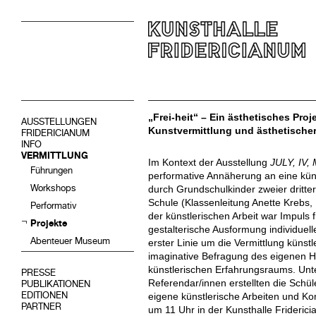
„Frei-heit“ – Ein ästhetisches Pro
AUSSTELLUNGEN
Kunstvermittlung und ästhetische
FRIDERICIANUM
INFO
VERMITTLUNG
Im Kontext der Ausstellung
JULY, IV
Führungen
performative Annäherung an eine küns
Workshops
durch Grundschulkinder zweier dritte
Schule (Klassenleitung Anette Krebs,
Performativ
der künstlerischen Arbeit war Impuls
Projekte
gestalterische Ausformung individuell
Abenteuer Museum
erster Linie um die Vermittlung künst
imaginative Befragung des eigenen H
künstlerischen Erfahrungsraums. Unt
PRESSE
Referendar/innen erstellten die Schü
PUBLIKATIONEN
EDITIONEN
eigene künstlerische Arbeiten und K
PARTNER
um 11 Uhr in der Kunsthalle Frideri