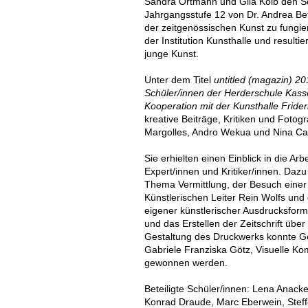
Sandra Ortmann und Gila Kolb den S
Jahrgangsstufe 12 von Dr. Andrea Bett
der zeitgenössischen Kunst zu fungier
der Institution Kunsthalle und resultier
junge Kunst.
Unter dem Titel
untitled (magazin) 2
Schüler/innen der Herderschule Kasse
Kooperation mit der Kunsthalle Fride
kreative Beiträge, Kritiken und Fotog
Margolles, Andro Wekua und Nina Can
Sie erhielten einen Einblick in die Arb
Expert/innen und Kritiker/innen. Da
Thema Vermittlung, der Besuch einer
Künstlerischen Leiter Rein Wolfs un
eigener künstlerischer Ausdrucksforme
und das Erstellen der Zeitschrift über
Gestaltung des Druckwerks konnte Ge
Gabriele Franziska Götz, Visuelle K
gewonnen werden.
Beteiligte Schüler/innen: Lena Anack
Konrad Draude, Marc Eberwein, Steffe