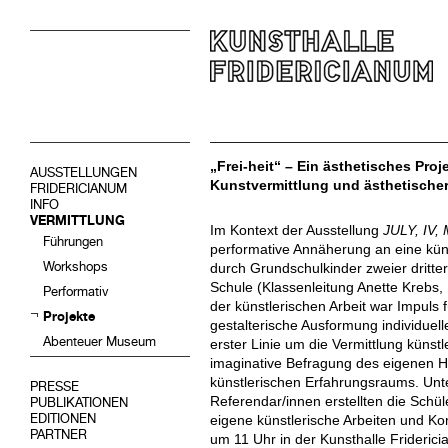
„Frei-heit“ – Ein ästhetisches Pro
AUSSTELLUNGEN
Kunstvermittlung und ästhetische
FRIDERICIANUM
INFO
VERMITTLUNG
Im Kontext der Ausstellung
JULY, IV
Führungen
performative Annäherung an eine küns
Workshops
durch Grundschulkinder zweier dritte
Schule (Klassenleitung Anette Krebs,
Performativ
der künstlerischen Arbeit war Impuls
Projekte
gestalterische Ausformung individuell
Abenteuer Museum
erster Linie um die Vermittlung künst
imaginative Befragung des eigenen H
künstlerischen Erfahrungsraums. Unt
PRESSE
Referendar/innen erstellten die Schü
PUBLIKATIONEN
EDITIONEN
eigene künstlerische Arbeiten und K
PARTNER
um 11 Uhr in der Kunsthalle Frideri