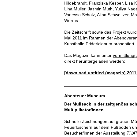
Hildebrandt, Franziska Kesper, Lisa 
Lina Müller, Jasmin Muth, Yuliya Nage
Vanessa Scholz, Alina Schweitzer, Max
Worms.
Die Zeitschrift sowie das Projekt wu
Mai 2011 im Rahmen der Abendveranst
Kunsthalle Fridericianum präsentiert.
Das Magazin kann unter
vermittlung(
direkt heruntergeladen werden:
[download untitled (magazin) 2011
Abenteuer Museum
Der Müllsack in der zeitgenössisc
Multiplikator/innen
Schnelle Zeichnungen auf grauen Mül
Feuerlöschern auf dem Fußboden und 
Besucher/innen der Ausstellung
THAT