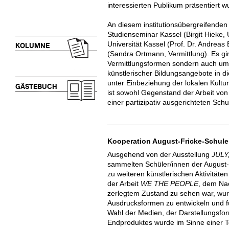
interessierten Publikum präsentiert w
An diesem institutionsübergreifenden 
Studienseminar Kassel (Birgit Hieke, 
Universität Kassel (Prof. Dr. Andreas
KOLUMNE
(Sandra Ortmann, Vermittlung). Es gi
Vermittlungsformen sondern auch um 
künstlerischer Bildungsangebote in d
unter Einbeziehung der lokalen Kultur
GÄSTEBUCH
ist sowohl Gegenstand der Arbeit vo
einer partizipativ ausgerichteten Schu
Kooperation August-Fricke-Schule
Ausgehend von der Ausstellung
JULY
sammelten Schüler/innen der August-F
zu weiteren künstlerischen Aktivitäte
der Arbeit
WE THE PEOPLE
, dem Nac
zerlegtem Zustand zu sehen war, wurd
Ausdrucksformen zu entwickeln und f
Wahl der Medien, der Darstellungs
Endproduktes wurde im Sinne einer Te