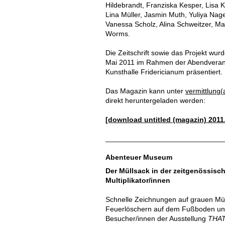
Hildebrandt, Franziska Kesper, Lisa 
Lina Müller, Jasmin Muth, Yuliya Nage
Vanessa Scholz, Alina Schweitzer, Max
Worms.
Die Zeitschrift sowie das Projekt wu
Mai 2011 im Rahmen der Abendveranst
Kunsthalle Fridericianum präsentiert.
Das Magazin kann unter
vermittlung(
direkt heruntergeladen werden:
[download untitled (magazin) 2011
Abenteuer Museum
Der Müllsack in der zeitgenössisc
Multiplikator/innen
Schnelle Zeichnungen auf grauen Mül
Feuerlöschern auf dem Fußboden und 
Besucher/innen der Ausstellung
THAT