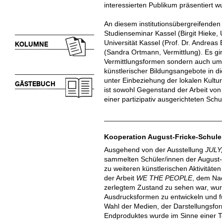
interessierten Publikum präsentiert w
An diesem institutionsübergreifenden 
Studienseminar Kassel (Birgit Hieke, 
Universität Kassel (Prof. Dr. Andreas
KOLUMNE
(Sandra Ortmann, Vermittlung). Es gi
Vermittlungsformen sondern auch um 
künstlerischer Bildungsangebote in d
unter Einbeziehung der lokalen Kultur
GÄSTEBUCH
ist sowohl Gegenstand der Arbeit vo
einer partizipativ ausgerichteten Schu
Kooperation August-Fricke-Schule
Ausgehend von der Ausstellung
JULY
sammelten Schüler/innen der August-F
zu weiteren künstlerischen Aktivitäte
der Arbeit
WE THE PEOPLE
, dem Nac
zerlegtem Zustand zu sehen war, wurd
Ausdrucksformen zu entwickeln und f
Wahl der Medien, der Darstellungs
Endproduktes wurde im Sinne einer Te