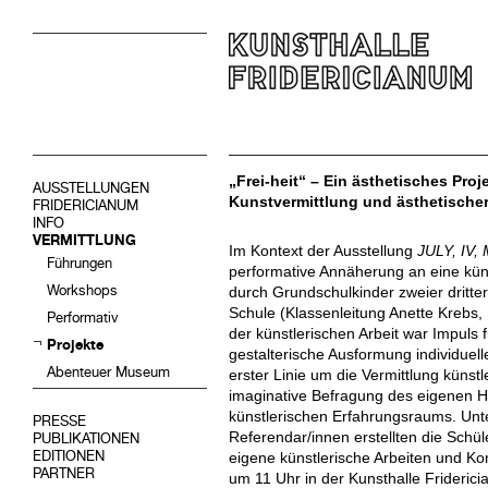
„Frei-heit“ – Ein ästhetisches Pro
AUSSTELLUNGEN
Kunstvermittlung und ästhetische
FRIDERICIANUM
INFO
VERMITTLUNG
Im Kontext der Ausstellung
JULY, IV
Führungen
performative Annäherung an eine küns
Workshops
durch Grundschulkinder zweier dritte
Schule (Klassenleitung Anette Krebs,
Performativ
der künstlerischen Arbeit war Impuls
Projekte
gestalterische Ausformung individuell
Abenteuer Museum
erster Linie um die Vermittlung künst
imaginative Befragung des eigenen H
künstlerischen Erfahrungsraums. Unt
PRESSE
Referendar/innen erstellten die Schü
PUBLIKATIONEN
EDITIONEN
eigene künstlerische Arbeiten und K
PARTNER
um 11 Uhr in der Kunsthalle Frideri