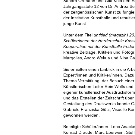
Sandra Ortmann und Gila Kolb den S
Jahrgangsstufe 12 von Dr. Andrea Bett
der zeitgenössischen Kunst zu fungier
der Institution Kunsthalle und resultier
junge Kunst.
Unter dem Titel
untitled (magazin) 2
Schüler/innen der Herderschule Kasse
Kooperation mit der Kunsthalle Fride
kreative Beiträge, Kritiken und Fotog
Margolles, Andro Wekua und Nina Can
Sie erhielten einen Einblick in die Arb
Expert/innen und Kritiker/innen. Da
Thema Vermittlung, der Besuch einer
Künstlerischen Leiter Rein Wolfs un
eigener künstlerischer Ausdrucksforme
und das Erstellen der Zeitschrift über
Gestaltung des Druckwerks konnte Ge
Gabriele Franziska Götz, Visuelle K
gewonnen werden.
Beteiligte Schüler/innen: Lena Anack
Konrad Draude, Marc Eberwein, Steffe